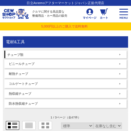
日立Astemoアフターマーケットジャパン正規代理店
クルマに関する高品質な
整備用品・カー用品の販売
5,000円以上のご購入で送料無料
電材&工具
チューブ類
ビニールチューブ
耐熱チューブ
コルゲートチューブ
熱収縮チューブ
防水熱収縮チューブ
1 / 3ページ
（全47件）