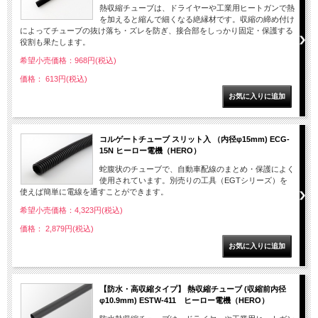
熱収縮チューブは、ドライヤーや工業用ヒートガンで熱
を加えると縮んで細くなる絶縁材です。収縮の締め付け
によってチューブの抜け落ち・ズレを防ぎ、接合部をしっかり固定・保護する
役割も果たします。
希望小売価格：968円(税込)
価格： 613円(税込)
コルゲートチューブ スリット入 （内径φ15mm) ECG-
15N ヒーロー電機（HERO）
蛇腹状のチューブで、自動車配線のまとめ・保護によく
使用されています。別売りの工具（EGTシリーズ）を
使えば簡単に電線を通すことができます。
希望小売価格：4,323円(税込)
価格： 2,879円(税込)
【防水・高収縮タイプ】 熱収縮チューブ (収縮前内径
φ10.9mm) ESTW-411 ヒーロー電機（HERO）