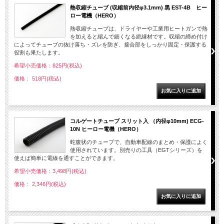
熱収縮チューブ (収縮前内径φ3.1mm) 黒 EST-4B ヒー
ロー電機（HERO）
熱収縮チューブは、ドライヤーや工業用ヒートガンで熱
を加えると縮んで細くなる絶縁材です。収縮の締め付け
によってチューブの抜け落ち・ズレを防ぎ、接合部をしっかり固定・保護する
役割も果たします。
希望小売価格：825円(税込)
価格： 518円(税込)
コルゲートチューブ スリット入 （内径φ10mm) ECG-
10N ヒーロー電機（HERO）
蛇腹状のチューブで、自動車配線のまとめ・保護によく
使用されています。別売りの工具（EGTシリーズ）を
使えば簡単に電線を通すことができます。
希望小売価格：3,498円(税込)
価格： 2,346円(税込)