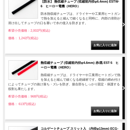
【防水】 熱収縮チューブ (収縮前内径φ6.4mm) ESTW-
6 ヒーロー電機（HERO）
防水熱収縮チューブは、ドライヤーや工業用ヒートガン
で熱を加えると縮んで細くなると同時に、内部の溶剤が
溶け出してチューブの口を塞いで水の侵入を防ぎます。
希望小売価格：2,002円(税込)
価格： 1,242円(税込)
熱収縮チューブ (収縮前内径φ4.6mm) 赤/黒 EST-5 ヒ
ーロー電機（HERO）
熱収縮チューブは、ドライヤーや工業用ヒートガンで熱
を加えると縮んで細くなる絶縁材です。収縮の締め付け
によってチューブの抜け落ち・ズレを防ぎ、接合部をしっかり固定・保護する
役割も果たします。
希望小売価格：968円(税込)
価格： 613円(税込)
コルゲートチューブ スリット入 （内径φ13mm) ECG-