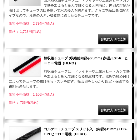
防水熱収縮チューブは、ドライヤーや工業用ヒートガン
で熱を加えると縮んで細くなると同時に、内部の溶剤が
溶け出してチューブの口を塞いで水の侵入を防ぎます。さらに本品は高収縮タ
イプなので、段差の大きい被覆物に適したなチューブです。
希望小売価格：2,794円(税込)
価格： 1,728円(税込)
熱収縮チューブ (収縮前内径φ6.5mm) 赤/黒 EST-6 ヒ
ーロー電機（HERO）
熱収縮チューブは、ドライヤーや工業用ヒートガンで熱
を加えると縮んで細くなる絶縁材です。収縮の締め付け
によってチューブの抜け落ち・ズレを防ぎ、接合部をしっかり固定・保護する
役割も果たします。
希望小売価格：1,166円(税込)
価格： 738円(税込)
コルゲートチューブ スリット入 （内径φ19mm) ECG-
19N ヒーロー電機（HERO）