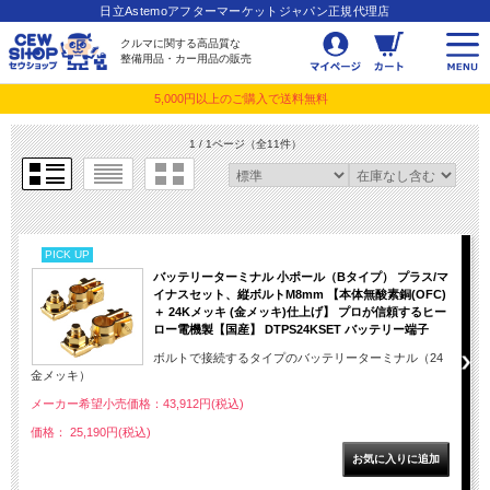
日立Astemoアフターマーケットジャパン正規代理店
クルマに関する高品質な
整備用品・カー用品の販売
5,000円以上のご購入で送料無料
1 / 1ページ
（全11件）
PICK UP
バッテリーターミナル 小ポール（Bタイプ） プラス/マ
イナスセット、縦ボルトM8mm 【本体無酸素銅(OFC)
＋ 24Kメッキ (金メッキ)仕上げ】 プロが信頼するヒー
ロー電機製【国産】 DTPS24KSET バッテリー端子
ボルトで接続するタイプのバッテリーターミナル（24
金メッキ）
メーカー希望小売価格：43,912円(税込)
価格： 25,190円(税込)