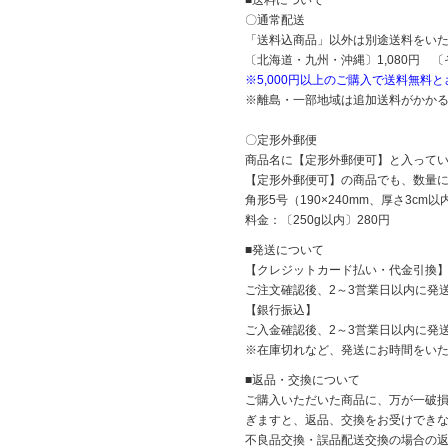
〇通常配送
「送料込商品」以外は別途送料をい
〔北海道・九州・沖縄〕1,080円 〔
※5,000円以上のご購入で送料無料
※離島・一部地域は追加送料がかか
〇定形外郵便
商品名に【定形外郵便可】と入って
【定形外郵便可】の商品でも、数量に
角形5号（190×240mm、厚さ3c
料金：〔250g以内〕280円
■発送について
【クレジットカード払い・代金引換
ご注文確認後、2～3営業日以内に発
【銀行振込】
ご入金確認後、2～3営業日以内に発
※在庫切れなど、発送にお時間をい
■返品・交換について
ご購入いただいた商品に、万が一破損
ぎますと、返品、交換をお受けでき
不良品交換・誤品配送交換の場合の