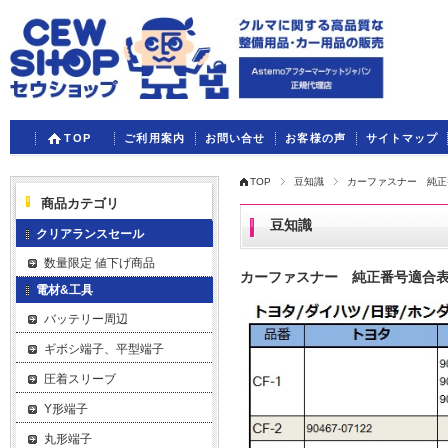
TOP
ご利用案内
お問い合せ
お客様の声
サイトマップ
TOP
豆知識
カーファスナー 純正
商品カテゴリ
豆知識
クリアランスセール
数量限定 値下げ商品
カーファスナー 純正番号適合
電材&工具
バッテリー周辺
ギボシ端子、平型端子
圧着スリーブ
Y形端子
丸形端子