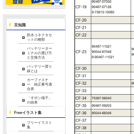
豆知識
防水コネクタセ
ットの種類
バッテリーター
ミナルの選び方
と交換方法
バッテリー渡り
線とは
カーファスナ
ー 純正番号適
合表
「ギボシ端子」
の由来
Freeイラスト集
フリーイラスト
集