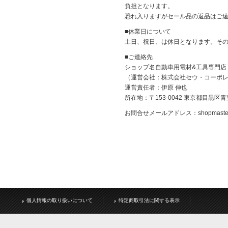
負担となります。
恐れ入りますがセール品の返品はご
■休業日について
土日、祝日、は休日となります。そ
■ご連絡先
ショップ名自動車用電材&工具専門店
（運営会社：株式会社セウ・コーポレーシ
運営責任者：伊原 伸也
所在地：〒153-0042 東京都目黒区青
お問合せメールアドレス：
shopmast
個人情報の取り扱いについて
特定商取引法に関する表示