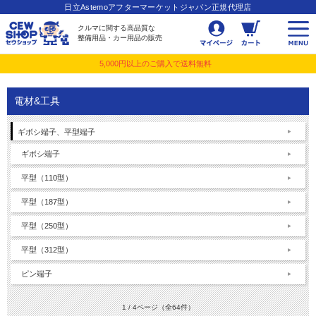
日立Astemoアフターマーケットジャパン正規代理店
クルマに関する高品質な
整備用品・カー用品の販売
5,000円以上のご購入で送料無料
電材&工具
ギボシ端子、平型端子
ギボシ端子
平型（110型）
平型（187型）
平型（250型）
平型（312型）
ピン端子
1 / 4ページ
（全64件）