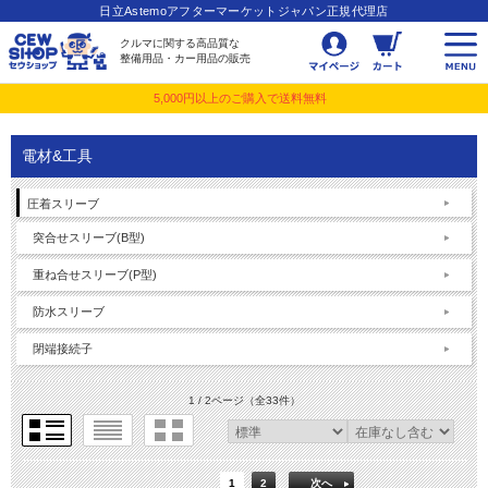
日立Astemoアフターマーケットジャパン正規代理店
クルマに関する高品質な
整備用品・カー用品の販売
5,000円以上のご購入で送料無料
電材&工具
圧着スリーブ
突合せスリーブ(B型)
重ね合せスリーブ(P型)
防水スリーブ
閉端接続子
1 / 2ページ
（全33件）
1
2
次へ