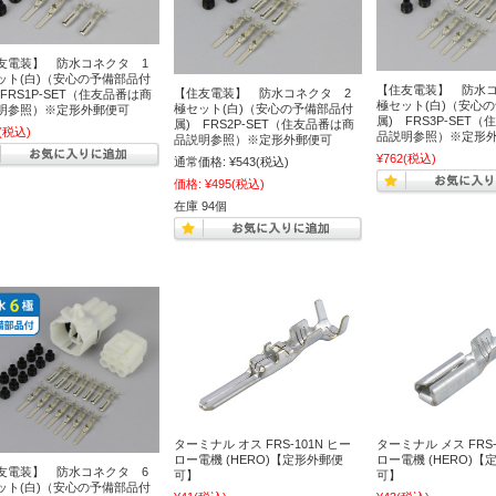
友電装】 防水コネクタ 1
ット(白)（安心の予備部品付
【住友電装】 防水コ
【住友電装】 防水コネクタ 2
FRS1P-SET（住友品番は商
極セット(白)（安心
極セット(白)（安心の予備部品付
明参照）※定形外郵便可
属) FRS3P-SET
属) FRS2P-SET（住友品番は商
(税込)
品説明参照）※定形
品説明参照）※定形外郵便可
¥762
(税込)
通常価格:
¥543
(税込)
価格:
¥495
(税込)
在庫 94個
ターミナル オス FRS-101N ヒー
ターミナル メス FRS-
ロー電機 (HERO)【定形外郵便
ロー電機 (HERO)【
友電装】 防水コネクタ 6
可】
可】
ット(白)（安心の予備部品付