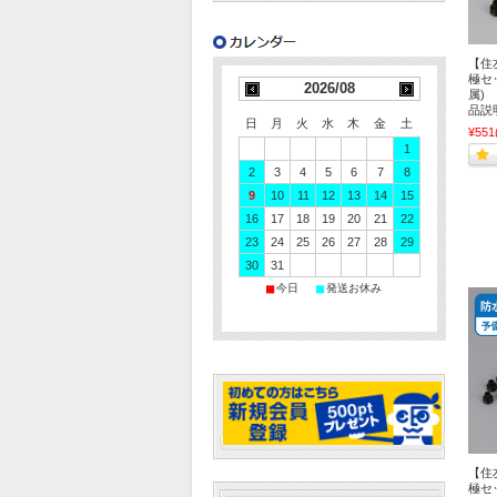
【住
極セ
2026/08
属) 
品説
日
月
火
水
木
金
土
¥551
1
2
3
4
5
6
7
8
9
10
11
12
13
14
15
16
17
18
19
20
21
22
23
24
25
26
27
28
29
30
31
■
■
今日
発送お休み
【住
極セ