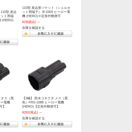
110型 差込形ソケット（シェルセ
10型 差込
ット用端子） B-100S ヒーロー電
セット用端
機 (HERO)※定形外郵便可
 (HERO)
¥29
(税込)
～
在庫を確認する
 オス（黒
【3極】 防水コネクタ メス（黒
ーロー電機
色）FRS-108B ヒーロー電機
便可】
(HERO)【定形外郵便可】
¥282
(税込)
～
在庫を確認する