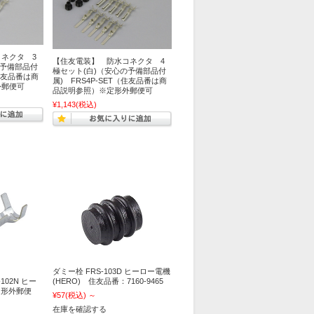
ネクタ 3
【住友電装】 防水コネクタ 4
の予備部品付
極セット(白)（安心の予備部品付
（住友品番は商
属) FRS4P-SET（住友品番は商
外郵便可
品説明参照）※定形外郵便可
¥1,143
(税込)
ダミー栓 FRS-103D ヒーロー電機
102N ヒー
(HERO) 住友品番：7160-9465
定形外郵便
¥57
(税込)
～
在庫を確認する