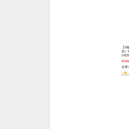
【3
色）F
(H
¥158
在庫