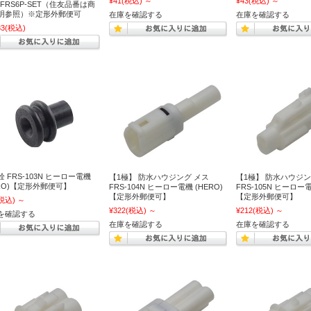
¥41
(税込)
～
¥43
(税込)
～
FRS6P-SET（住友品番は商
明参照）※定形外郵便可
在庫を確認する
在庫を確認する
33
(税込)
 FRS-103N ヒーロー電機
【1極】 防水ハウジング メス
【1極】 防水ハウジン
ERO)【定形外郵便可】
FRS-104N ヒーロー電機 (HERO)
FRS-105N ヒーロー電
【定形外郵便可】
【定形外郵便可】
税込)
～
¥322
(税込)
～
¥212
(税込)
～
を確認する
在庫を確認する
在庫を確認する