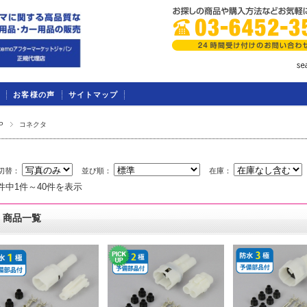
お客様の声
サイトマップ
P
コネクタ
切替：
並び順：
在庫：
7件中1件～40件を表示
商品一覧