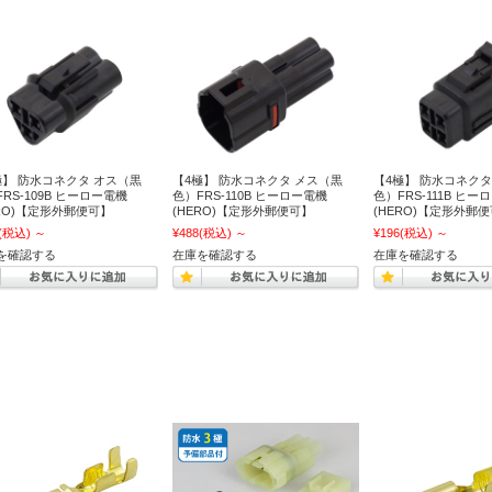
極】 防水コネクタ オス（黒
【4極】 防水コネクタ メス（黒
【4極】 防水コネクタ
RS-109B ヒーロー電機
色）FRS-110B ヒーロー電機
色）FRS-111B ヒー
ERO)【定形外郵便可】
(HERO)【定形外郵便可】
(HERO)【定形外郵
(税込)
～
¥488
(税込)
～
¥196
(税込)
～
を確認する
在庫を確認する
在庫を確認する