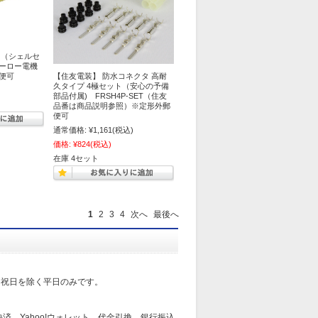
ト（シェルセ
ヒーロー電機
郵便可
【住友電装】 防水コネクタ 高耐
久タイプ 4極セット（安心の予備
部品付属) FRSH4P-SET（住友
品番は商品説明参照）※定形外郵
便可
通常価格:
¥1,161
(税込)
価格:
¥824
(税込)
在庫 4セット
1
2
3
4
次へ
最後へ
日祝日を除く平日のみです。
済、Yahoo!ウォレット、代金引換、銀行振込