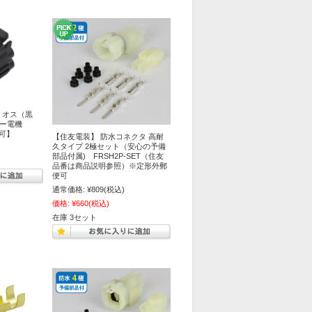
 オス（黒
ロー電機
便可】
【住友電装】 防水コネクタ 高耐
久タイプ 2極セット（安心の予備
部品付属) FRSH2P-SET（住友
品番は商品説明参照）※定形外郵
便可
通常価格:
¥809
(税込)
価格:
¥660
(税込)
在庫 3セット