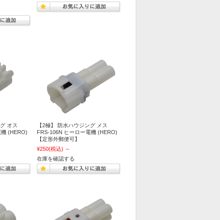
グ オス
【2極】 防水ハウジング メス
機 (HERO)
FRS-106N ヒーロー電機 (HERO)
【定形外郵便可】
¥250
(税込)
～
在庫を確認する