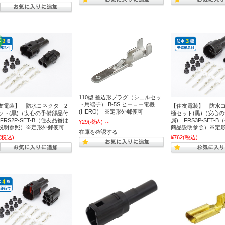
110型 差込形プラグ（シェルセッ
ト用端子） B-5S ヒーロー電機
友電装】 防水コネクタ 2
【住友電装】 防水コ
(HERO) ※定形外郵便可
ット(黒)（安心の予備部品付
極セット(黒)（安心
FRS2P-SET-B（住友品番は
属) FRS3P-SET-
¥29
(税込)
～
説明参照）※定形外郵便可
商品説明参照）※定
在庫を確認する
(税込)
¥762
(税込)