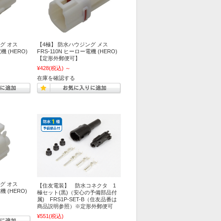
グ オス
【4極】 防水ハウジング メス
機 (HERO)
FRS-110N ヒーロー電機 (HERO)
【定形外郵便可】
¥428
(税込)
～
在庫を確認する
グ オス
【住友電装】 防水コネクタ 1
機 (HERO)
極セット(黒)（安心の予備部品付
属) FRS1P-SET-B（住友品番は
商品説明参照）※定形外郵便可
¥551
(税込)