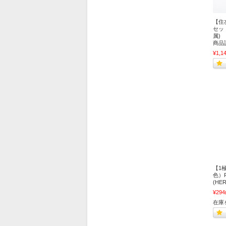
【住
セッ
属) 
商品
¥1,1
【1
色）F
(H
¥294
在庫