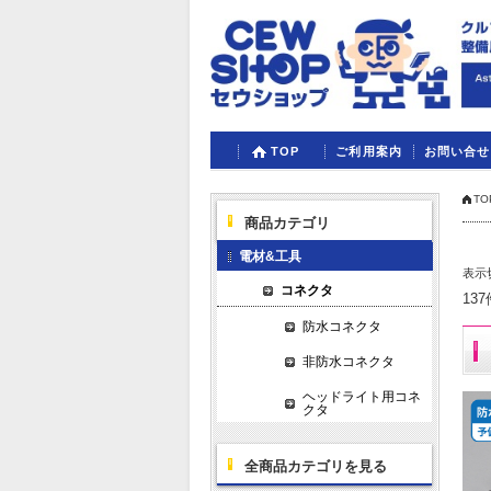
TOP
ご利用案内
お問い合せ
TO
商品カテゴリ
電材&工具
表示
コネクタ
13
防水コネクタ
非防水コネクタ
ヘッドライト用コネ
クタ
全商品カテゴリを見る