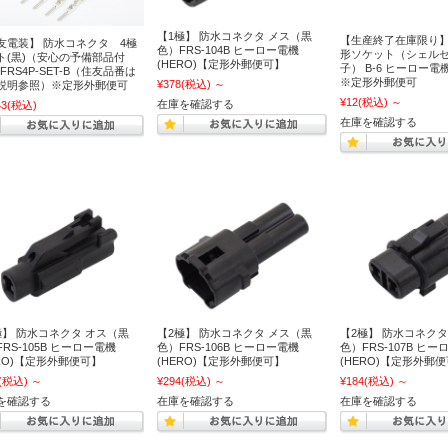
【1極】 防水コネクタ メス（黒
【生産終了在庫限り】1
友電装】 防水コネクタ 4極
色）FRS-104B ヒーロー電機
形ソケット（シェル
ト(黒)（安心の予備部品付
(HERO)【定形外郵便可】
子） B-6 ヒーロー電機
FRS4P-SET-B（住友品番は
※定形外郵便可
¥378
(税込)
～
説明参照）※定形外郵便可
¥12
(税込)
～
在庫を確認する
43
(税込)
在庫を確認する
極】 防水コネクタ オス（黒
【2極】 防水コネクタ メス（黒
【2極】 防水コネクタ
RS-105B ヒーロー電機
色）FRS-106B ヒーロー電機
色）FRS-107B ヒ
ERO)【定形外郵便可】
(HERO)【定形外郵便可】
(HERO)【定形外郵
(税込)
～
¥294
(税込)
～
¥184
(税込)
～
を確認する
在庫を確認する
在庫を確認する