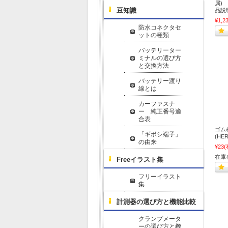
属) 
豆知識
品説
¥1,2
防水コネクタセ
ットの種類
バッテリーター
ミナルの選び方
と交換方法
バッテリー渡り
線とは
カーファスナ
ー 純正番号適
合表
ゴム栓
「ギボシ端子」
(H
の由来
¥23
(
在庫
Freeイラスト集
フリーイラスト
集
計測器の選び方と機能比較
クランプメータ
ーの選び方と機