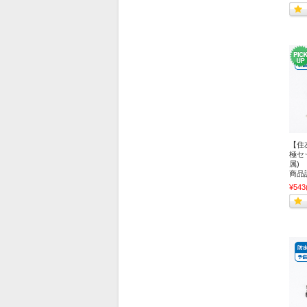
【住
極セ
属) 
商品
¥543