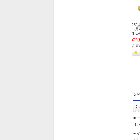
25
ト用
(H
¥29
(
在庫
13
■
イ
■
ク