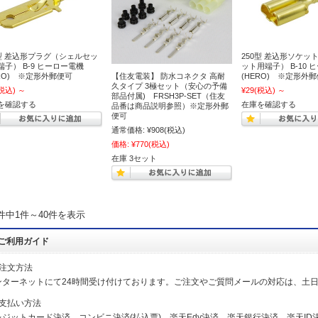
0型 差込形プラグ（シェルセッ
250型 差込形ソケッ
端子） B-9 ヒーロー電機
ット用端子） B-10 
ERO) ※定形外郵便可
【住友電装】 防水コネクタ 高耐
(HERO) ※定形外
久タイプ 3極セット（安心の予備
税込)
～
¥29
(税込)
～
部品付属) FRSH3P-SET（住友
を確認する
在庫を確認する
品番は商品説明参照）※定形外郵
便可
通常価格:
¥908
(税込)
価格:
¥770
(税込)
在庫 3セット
7件中1件～40件を表示
ご利用ガイド
ご注文方法
ンターネットにて24時間受け付けております。ご注文やご質問メールの対応は、土
お支払い方法
レジットカード決済、コンビニ決済(払込票)、楽天Edy決済、楽天銀行決済、楽天ID決