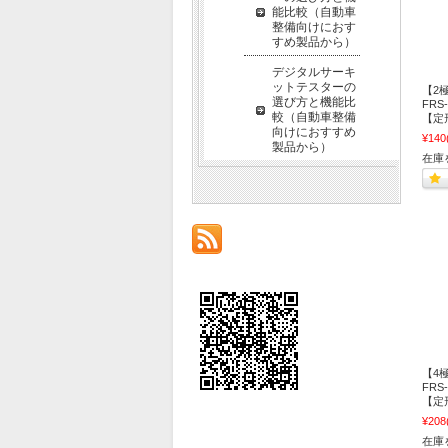
能比較（自動車
整備向けにおす
すめ製品から）
デジタルサーキ
ットテスターの
【2
選び方と機能比
FRS
較（自動車整備
【定
向けにおすすめ
¥140
製品から）
在庫
【4
FRS
【定
¥208
在庫