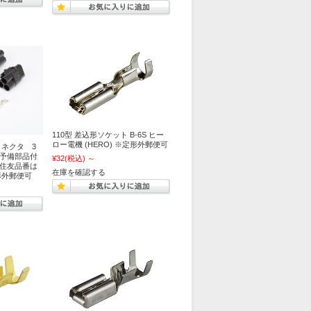
110型 差込形ソケット B-6S ヒー
ロー電機 (HERO) ※定形外郵便可
ネクタ 3
の予備部品付
¥32
(税込)
～
B（住友品番は
在庫を確認する
形外郵便可