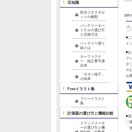
豆知識
防水コネクタセ
8件
ットの種類
バッテリーター
ミナルの選び方
と交換方法
■
バッテリー渡り
イ
線とは
■
カーファスナ
ク
ー 純正番号適
が
合表
※
「ギボシ端子」
お
の由来
Freeイラスト集
フリーイラスト
集
計測器の選び方と機能比較
■
〇
クランプメータ
ーの選び方と機
「
能比較（自動車