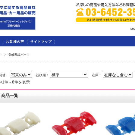
お客様の声
サイトマップ
P
分岐配線パーツ
切替：
並び順：
在庫：
中1件～8件を表示
商品一覧