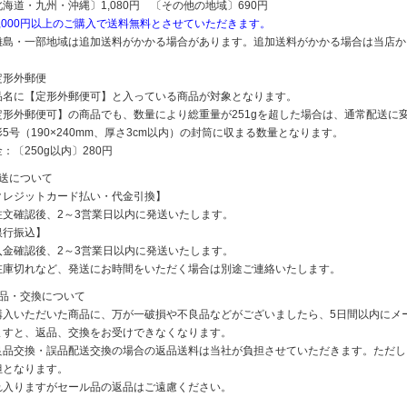
北海道・九州・沖縄〕1,080円 〔その他の地域〕690円
5,000円以上のご購入で送料無料とさせていただきます。
離島・一部地域は追加送料がかかる場合があります。追加送料がかかる場合は当店か
定形外郵便
品名に【定形外郵便可】と入っている商品が対象となります。
定形外郵便可】の商品でも、数量により総重量が251gを超した場合は、通常配送に
5号（190×240mm、厚さ3cm以内）の封筒に収まる数量となります。
：〔250g以内〕280円
発送について
クレジットカード払い・代金引換】
注文確認後、2～3営業日以内に発送いたします。
銀行振込】
入金確認後、2～3営業日以内に発送いたします。
在庫切れなど、発送にお時間をいただく場合は別途ご連絡いたします。
返品・交換について
購入いただいた商品に、万が一破損や不良品などがございましたら、5日間以内にメ
ますと、返品、交換をお受けできなくなります。
良品交換・誤品配送交換の場合の返品送料は当社が負担させていただきます。ただし
担となります。
れ入りますがセール品の返品はご遠慮ください。