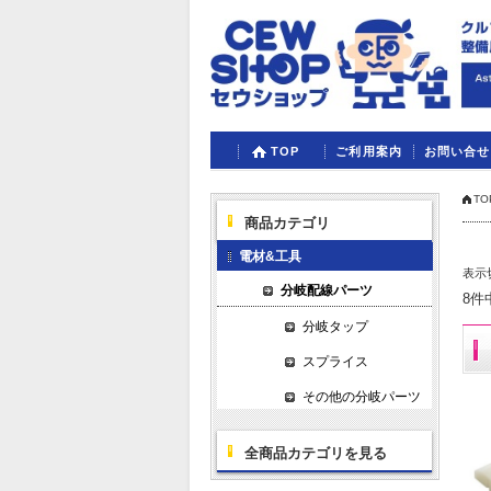
TOP
ご利用案内
お問い合せ
TO
商品カテゴリ
電材&工具
表示
分岐配線パーツ
8件
分岐タップ
スプライス
その他の分岐パーツ
全商品カテゴリを見る