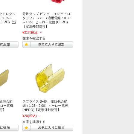
レクトロタッ
分岐タップ ピンク （エレクトロ
：1.25～
タップ） B-79 （適用電線：0.35
HERO)【定
～1.25）ヒーロー電機 (HERO)
【定形外郵便可】
¥217
(税込)
～
在庫を確認する
電線包合範
スプライス B-48 （電線包合範
ヒーロー電機
囲：1.25～2.00）ヒーロー電機
便可】
(HERO)【定形外郵便可】
¥20
(税込)
～
在庫を確認する