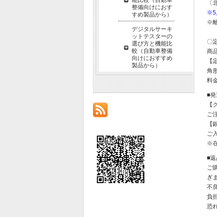
〔
整備向けにおす
※
すめ製品から）
※
デジタルサーキ
ットテスターの
〇
選び方と機能比
較（自動車整備
商
向けにおすすめ
【
製品から）
角形
料金
■
【
ご
【
ご
※
■
ご
ぎ
不
負
恐