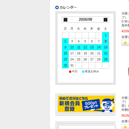
分岐
プ） 
2026/08
0.3
形外
日
月
火
水
木
金
土
¥209
1
在庫
2
3
4
5
6
7
8
9
10
11
12
13
14
15
16
17
18
19
20
21
22
23
24
25
26
27
28
29
30
31
■
■
今日
発送お休み
分岐
プ）
照）
外郵
¥528
在庫