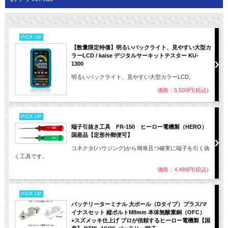
PICK UP
【数量限定特価】明るいバックライト、見やすい大型カ
ラーLCD / kaise デジタルサーキットテスター KU-
1300
明るいバックライト、見やすい大型カラーLCD。
価格：5,500円(税込)
PICK UP
端子引抜き工具 FR-150 ヒーロー電機製（HERO）
国産品【定形外郵便可】
コネクタ(ハウジング)から簡単且つ確実に端子を引く抜
く工具です。
価格：4,499円(税込)
PICK UP
バッテリーターミナル 大ポール（Dタイプ）プラス/マ
イナスセット 縦ボルトM8mm 本体無酸素銅（OFC）
+スズメッキ仕上げ プロが信頼するヒーロー電機製【国