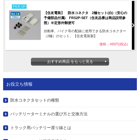
PICK UP
【住友電装】 防水コネクタ 2極セット(白)（安心の
予備部品付属) FRS2P-SET（住友品番は商品説明参
照）※定形外郵便可
自動車、バイク等の配線に使用できる防水コネクター
（2極）のセット。【住友電装製】
価格：495円(税込)
おすすめ商品 をもっと見る
お役立ち情報
防水コネクタセットの種類
バッテリーターミナルの選び方と交換方法
トラック用バッテリー渡り線とは