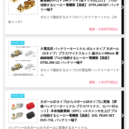
酸素銅(OFC)＋ 24Kメッキ (金メッキ)仕上げ】 プロが
信頼するヒーロー電機製【国産】 DTPL24KSET バッテ
リー端子
ボルトで接続するタイプのバッテリーターミナル（24
金メッキ）
価格：8,800円(税込)
PICK UP
大電流用 バッテリーターミナル ボルトタイプ 大ポール
（Dタイプ）プラス/マイナスセット 縦ボルトM8mm 黄
銅鋳物製 プロが信頼するヒーロー電機製【国産】
DTBL308-1/2 バッテリー端子
ボルトで接続するタイプの大電流用バッテリーターミナ
ル。
価格：1,922円(税込)
PICK UP
大ポール(Dタイプ)から小ポール(Bタイプ)に変換 【変
換バッテリーターミナル プラス/マイナス、カバー付セ
ット】 本体無酸素銅（OFC）+スズメッキ仕上げ プロ
が信頼するヒーロー電機製【国産】 DXL PEAR SET、
DVC-TXL バッテリー端子
バッテリーの大ポールを小ポールに変換するターミナル。