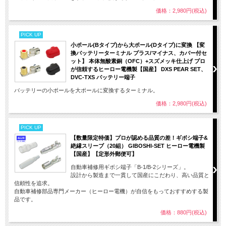
価格：2,980円(税込)
PICK UP
小ポール(Bタイプ)から大ポール(Dタイプ)に変換 【変
換バッテリーターミナル プラス/マイナス、カバー付セ
ット】 本体無酸素銅（OFC）+スズメッキ仕上げ プロ
が信頼するヒーロー電機製【国産】 DXS PEAR SET、
DVC-TXS バッテリー端子
バッテリーの小ポールを大ポールに変換するターミナル。
価格：2,980円(税込)
PICK UP
【数量限定特価】プロが認める品質の差！ギボシ端子&
絶縁スリーブ（20組） GIBOSHI-SET ヒーロー電機製
【国産】【定形外郵便可】
自動車補修用ギボシ端子「B-1/B-2シリーズ」。
設計から製造まで一貫して国産にこだわり、高い品質と
信頼性を追求。
自動車補修部品専門メーカー（ヒーロー電機）が自信をもっておすすめする製
品です。
価格：880円(税込)