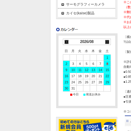
※こ
サーモグラフィーカメラ
（数
※郵
カイセ(kaise)製品
※代
※お
以上
〔構
2026/08
?11
日
月
火
水
木
金
土
〔製
1
※許
2
3
4
5
6
7
8
自動
9
10
11
12
13
14
15
●0.
16
17
18
19
20
21
22
●0.
●1.
23
24
25
26
27
28
29
30
31
〔適
■
■
今日
発送お休み
●圧着
●引
※コ