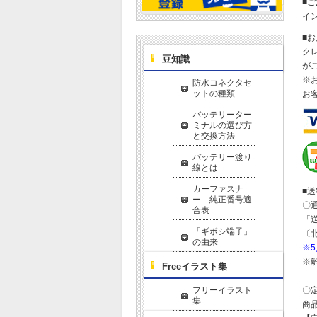
■
イ
■
ク
豆知識
が
※
防水コネクタセ
ットの種類
お
バッテリーター
ミナルの選び方
と交換方法
バッテリー渡り
線とは
カーファスナ
■
ー 純正番号適
〇
合表
「
「ギボシ端子」
〔
の由来
※
※
Freeイラスト集
フリーイラスト
〇
集
商