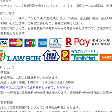
ご注文方法
ンターネットにて24時間受け付けております。ご注文やご質問メールの対応は、土
お支払い方法
レジットカード決済、コンビニ決済(払込票)、楽天Edy決済、楽天銀行決済、楽天ID決
ご利用いただけます。ご希望にあわせて、各種ご利用ください。
お支払方法によって、お客様負担の手数料がかかる場合がありますので、ご注文時に
客様負担となります。
送料について
通常配送
送料込商品」以外は別途送料をいただきます。
北海道・九州・沖縄〕1,080円 〔その他の地域〕690円
5,000円以上のご購入で送料無料とさせていただきます。
離島・一部地域は追加送料がかかる場合があります。追加送料がかかる場合は当店か
定形外郵便
品名に【定形外郵便可】と入っている商品が対象となります。