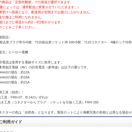
の商品は「定形外郵便」での発送が選択できます。
量によっては、通常配送に変更させていただきます。）
便受けへ投函となり、配達員が玄関までお届けに上がりません。
金引換はご利用になれません。
届けまでに発送から約2～4日程かかります。
のことをご了承ください。
成部品〕
0差込形プラグ/B-5×5個 ?110差込形ソケット/B-100×5個 ?110コネクター・4極ロック付
造元〕ヒーロー電機
容電流は使用する電線サイズに依存します。
車用低圧電線（AV）の許容電流（参考値）は以下の通りです。
50mm2の場合：約12A
85mm2の場合：約16A
25mm2の場合：約21A
用工具（別売）〕
工具：FRH-07、B-14のいずれか
抜き工具（コネクターからプラグ・ソケットを引抜く工具）FRH-150
ネクターの色は「自然色」となります。製造ロットにより掲載写真の色相とは異なる場合が
ご利用ガイド