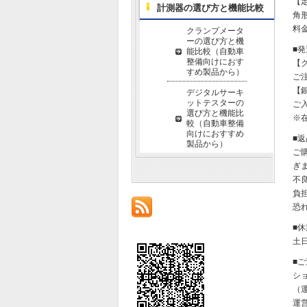
【
計測器の選び方と機能比較
角形
料金
クランプメータ
ーの選び方と機
■
能比較（自動車
整備向けにおす
【
すめ製品から）
ご
【
デジタルサーキ
ットテスターの
ご
選び方と機能比
※
較（自動車整備
向けにおすすめ
■
製品から）
ご
ぎ
不
負
恐
■
土
■
シ
（運
運