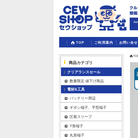
TOP
ご利用案内
お問い合せ
TO
商品カテゴリ
クリアランスセール
数量限定 値下げ商品
電材&工具
バッテリー周辺
ギボシ端子、平型端子
圧着スリーブ
Y形端子
丸形端子