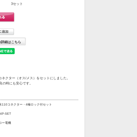
3セット
の詳細はこちら
コネクター（オス/メス）をセットにしました。
不良の時にも安心です。
水110コネクター・4極ロック付セット
4P-SET
ロー電機