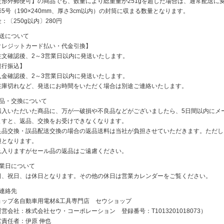
定形外郵便可】の商品でも、数量により総重量が251gを超した場合は、通常配送に
5号（190×240mm、厚さ3cm以内）の封筒に収まる数量となります。
：〔250g以内〕280円
発送について
クレジットカード払い・代金引換】
注文確認後、2～3営業日以内に発送いたします。
銀行振込】
入金確認後、2～3営業日以内に発送いたします。
在庫切れなど、発送にお時間をいただく場合は別途ご連絡いたします。
返品・交換について
購入いただいた商品に、万が一破損や不良品などがございましたら、5日間以内にメ
ますと、返品、交換をお受けできなくなります。
良品交換・誤品配送交換の場合の返品送料は当社が負担させていただきます。ただし
担となります。
れ入りますがセール品の返品はご遠慮ください。
休業日について
日、祝日、は休日となります。その他の休日は営業カレンダーをご覧ください。
ご連絡先
ョップ名自動車用電材&工具専門店 セウショップ
営会社：株式会社セウ・コーポレーション 登録番号：T1013201018073）
営責任者：伊原 伸也