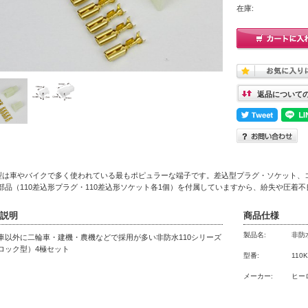
在庫:
返品について
0型は車やバイクで多く使われている最もポピュラーな端子です。差込型プラグ・ソケット、
部品（110差込形プラグ・110差込形ソケット各1個）を付属していますから、紛失や圧着
説明
商品仕様
製品名:
非防
車以外に二輪車・建機・農機などで採用が多い非防水110シリーズ
ロック型）4極セット
型番:
110K
メーカー:
ヒー