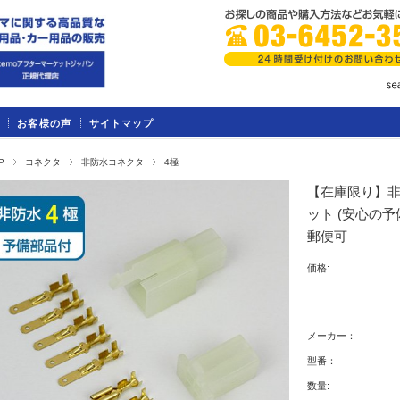
お客様の声
サイトマップ
P
コネクタ
非防水コネクタ
4極
【在庫限り】非
ット (安心の予備
郵便可
価格:
メーカー：
型番：
数量: