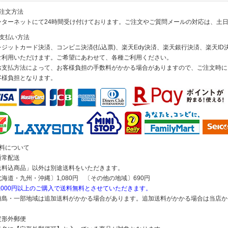
ご注文方法
ンターネットにて24時間受け付けております。ご注文やご質問メールの対応は、土
お支払い方法
レジットカード決済、コンビニ決済(払込票)、楽天Edy決済、楽天銀行決済、楽天ID決
ご利用いただけます。ご希望にあわせて、各種ご利用ください。
お支払方法によって、お客様負担の手数料がかかる場合がありますので、ご注文時に
客様負担となります。
送料について
通常配送
送料込商品」以外は別途送料をいただきます。
北海道・九州・沖縄〕1,080円 〔その他の地域〕690円
5,000円以上のご購入で送料無料とさせていただきます。
離島・一部地域は追加送料がかかる場合があります。追加送料がかかる場合は当店か
定形外郵便