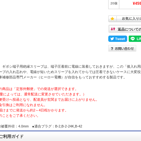
20個
¥45
返品について
、ギボシ端子用絶縁スリーブは、端子圧着前に電線に装着しておきますが、この「後入れ用
ーブの入れ忘れや、電線が短いためスリーブを入れてからでは圧着できないケースに大変役
車補修部品専門メーカー（ヒーロー電機）が自信をもっておすすめする製品です。
の商品は「定形外郵便」での発送が選択できます。
量によっては、通常配送に変更させていただきます。）
便受けへ投函となり、配達員が玄関までお届けに上がりません。
金引換はご利用になれません。
届けまでに発送から約2～4日程かかります。
のことをご了承ください。
被覆外径：4.0mm ●適合プラグ：B-2,B-2-24K,B-42
ご利用ガイド