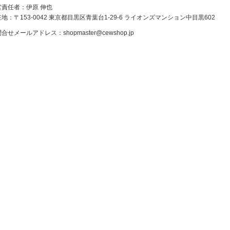
営責任者：伊原 伸也
地：〒153-0042 東京都目黒区青葉台1-29-6 ライオンズマンション中目黒602
問合せメールアドレス：
shopmaster@cewshop.jp