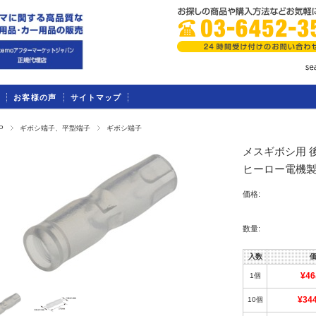
お客様の声
サイトマップ
P
ギボシ端子、平型端子
ギボシ端子
メスギボシ用 後入
ヒーロー電機製
価格:
数量:
入数
1個
¥46
10個
¥34