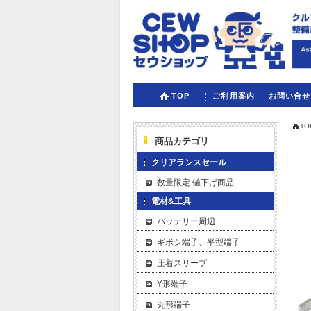
TOP
ご利用案内
お問い合せ
TO
商品カテゴリ
クリアランスセール
数量限定 値下げ商品
電材&工具
バッテリー周辺
ギボシ端子、平型端子
圧着スリーブ
Y形端子
丸形端子