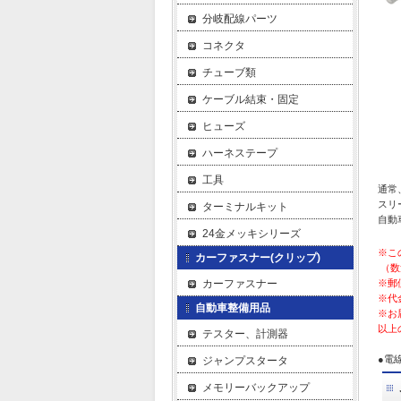
分岐配線パーツ
コネクタ
チューブ類
ケーブル結束・固定
ヒューズ
ハーネステープ
工具
通常
スリ
ターミナルキット
自動
24金メッキシリーズ
※こ
カーファスナー(クリップ)
（数
カーファスナー
※郵
※代
自動車整備用品
※お
以上
テスター、計測器
●電線
ジャンプスタータ
メモリーバックアップ