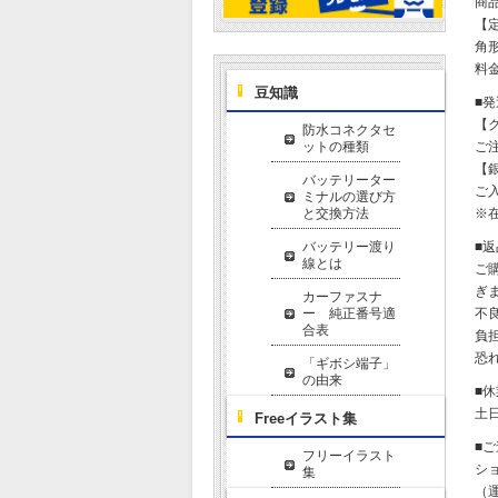
商
【
角形
料金
豆知識
■
【
防水コネクタセ
ットの種類
ご
【
バッテリーター
ご
ミナルの選び方
と交換方法
※
バッテリー渡り
■
線とは
ご
ぎ
カーファスナ
ー 純正番号適
不
合表
負
恐
「ギボシ端子」
の由来
■
土
Freeイラスト集
■
フリーイラスト
シ
集
（運