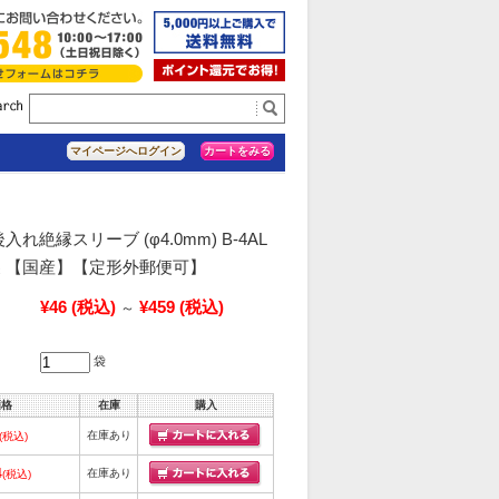
カートをみる
マイページへログイン
れ絶縁スリーブ (φ4.0mm) B-4AL
 【国産】【定形外郵便可】
¥46
(税込)
¥459
(税込)
～
袋
価格
在庫
購入
在庫あり
(税込)
4
在庫あり
(税込)