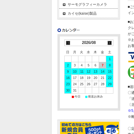
サーモグラフィーカメラ
■
イ
カイセ(kaise)製品
■
ク
が
※
2026/08
お
日
月
火
水
木
金
土
1
2
3
4
5
6
7
8
9
10
11
12
13
14
15
16
17
18
19
20
21
22
23
24
25
26
27
28
29
■
30
31
〇
■
■
今日
発送お休み
「
〔
※
※
〇