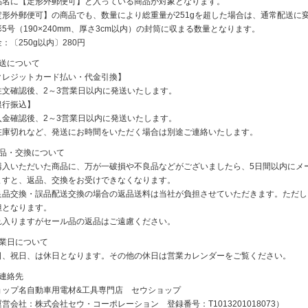
品名に【定形外郵便可】と入っている商品が対象となります。
定形外郵便可】の商品でも、数量により総重量が251gを超した場合は、通常配送に
5号（190×240mm、厚さ3cm以内）の封筒に収まる数量となります。
：〔250g以内〕280円
発送について
クレジットカード払い・代金引換】
注文確認後、2～3営業日以内に発送いたします。
銀行振込】
入金確認後、2～3営業日以内に発送いたします。
在庫切れなど、発送にお時間をいただく場合は別途ご連絡いたします。
返品・交換について
購入いただいた商品に、万が一破損や不良品などがございましたら、5日間以内にメ
ますと、返品、交換をお受けできなくなります。
良品交換・誤品配送交換の場合の返品送料は当社が負担させていただきます。ただし
担となります。
れ入りますがセール品の返品はご遠慮ください。
休業日について
日、祝日、は休日となります。その他の休日は営業カレンダーをご覧ください。
ご連絡先
ョップ名自動車用電材&工具専門店 セウショップ
営会社：株式会社セウ・コーポレーション 登録番号：T1013201018073）