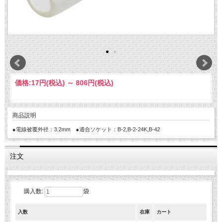
価格:
17円
(税込)
～
806円
(税込)
商品説明
●電線被覆外径：3.2mm ●適合ソケット：B-2,B-2-24K,B-42
注文
購入数:
袋
入数
在庫
カート