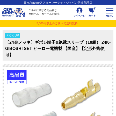
日立Astemoアフターマーケットジャパン正規代理店
クルマに関する高品質な
整備用品・カー用品の販売
5,000円以上のご購入で送料無料
PICK UP
〔24金メッキ〕ギボシ端子&絶縁スリーブ（10組） 24K-
GIBOSHI-SET ヒーロー電機製 【国産】【定形外郵便
可】