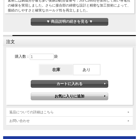
素材には銅成分が最も多い黄銅1種(合金番号：JIS C2600)を採用して高い導電性
の確保を実現しました。さらに接合部の綿密な設計と精密な加工技術によって、
接続のしやすさと確実なホールド性を両立しました。
■作業性と仕上がりを向上させた「プリフォーム」
ヒーロー電機のギボシ端子はインスレーションバレルに「プリフォーム」という
▼ 商品説明の続きを見る ▼
加工が施されています。インスレーションバレルを圧着する際に最も重要なこと
は、電線被覆を均一に押さえることです。当社のギボシ端子は、インスレーショ
ンバレルに施された「プリフォーム」効果により、工具の歯に端子が安定してセ
ットされ、加圧していった時に良好なカシメ形状を生み出します。プリフォーム
注文
されていない製品は、いきなり圧着するとカシメ不良を起こしやすいため、圧着
前にバレル幅を少し細めたり、バレル先端を少し曲げたり等、端子に細工する必
要があり、作業工程が増えてしまいます。
購入数：
袋
在庫
あり
返品についての詳細はこちら
お問い合わせ