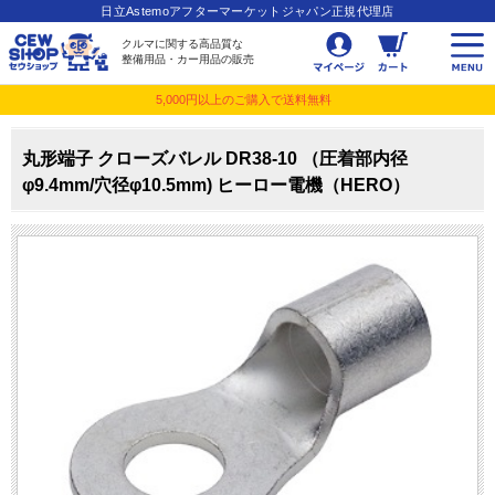
日立Astemoアフターマーケットジャパン正規代理店
クルマに関する高品質な
整備用品・カー用品の販売
5,000円以上のご購入で送料無料
丸形端子 クローズバレル DR38-10 （圧着部内径
φ9.4mm/穴径φ10.5mm) ヒーロー電機（HERO）