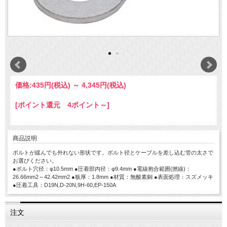
価格:
435円
(税込)
～
4,345円
(税込)
[ポイント還元 4ポイント～]
商品説明
ボルトが緩んでも外れない形状です。ボルト径とケーブルを差し込む管の太さで
お選びください。
●ボルト穴径：φ10.5mm ●圧着部内径：φ9.4mm ●電線抱合範囲(撚線)：
26.66mm2～42.42mm2 ●板厚：1.8mm ●材質：無酸素銅 ●表面処理：スズメッキ
●圧着工具：D19N,D-20N,9H-60,EP-150A
注文