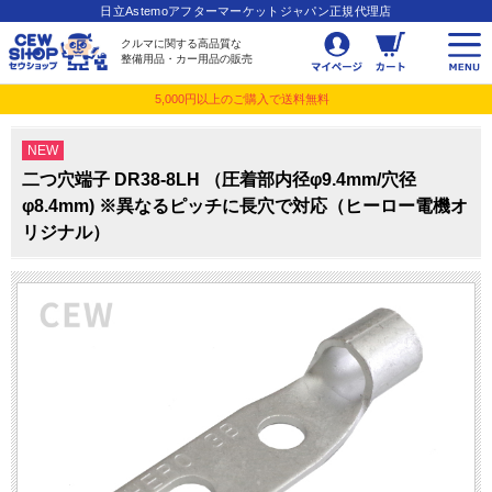
日立Astemoアフターマーケットジャパン正規代理店
クルマに関する高品質な
整備用品・カー用品の販売
5,000円以上のご購入で送料無料
NEW
二つ穴端子 DR38-8LH （圧着部内径φ9.4mm/穴径
φ8.4mm) ※異なるピッチに長穴で対応（ヒーロー電機オ
リジナル）