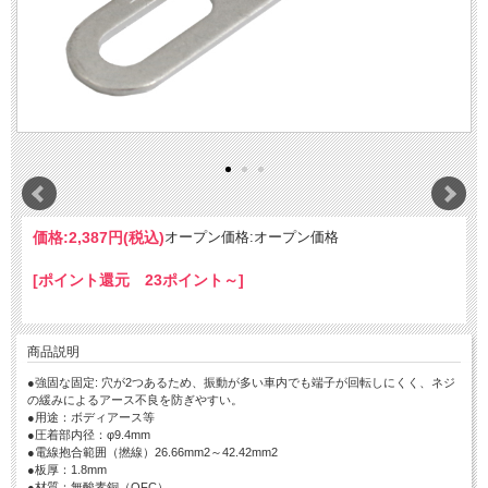
価格:
2,387円
(税込)
オープン価格:オープン価格
[ポイント還元 23ポイント～]
商品説明
●強固な固定: 穴が2つあるため、振動が多い車内でも端子が回転しにくく、ネジ
の緩みによるアース不良を防ぎやすい。
●用途：ボディアース等
●圧着部内径：φ9.4mm
●電線抱合範囲（撚線）26.66mm2～42.42mm2
●板厚：1.8mm
●材質：無酸素銅（OFC）