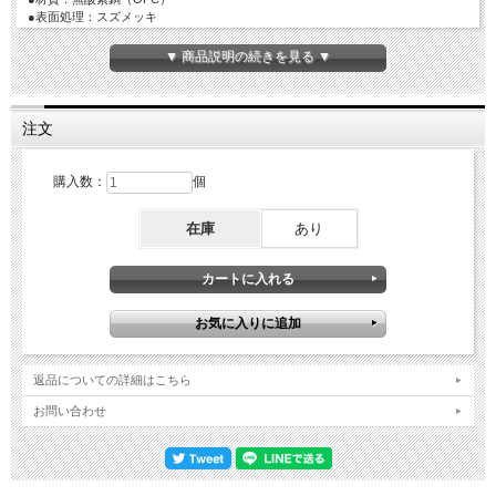
●表面処理：スズメッキ
●製品入数：1個/袋
●適用工具：D-19N、D-20N、EP-150A、MH-38
▼ 商品説明の続きを見る ▼
注文
購入数：
個
在庫
あり
返品についての詳細はこちら
お問い合わせ