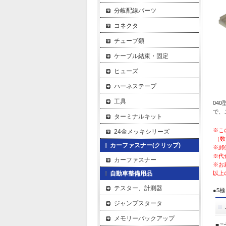
分岐配線パーツ
コネクタ
チューブ類
ケーブル結束・固定
ヒューズ
ハーネステープ
工具
04
で、
ターミナルキット
※こ
24金メッキシリーズ
（数
カーファスナー(クリップ)
※郵
※代
カーファスナー
※お
自動車整備用品
以上
テスター、計測器
●5
ジャンプスタータ
メモリーバックアップ
■