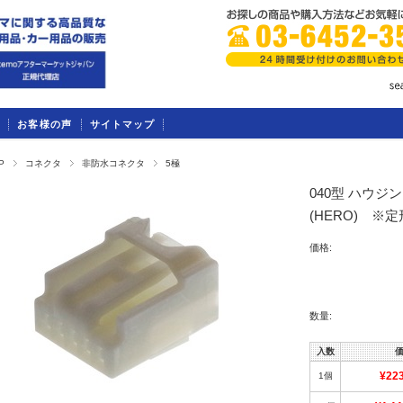
お客様の声
サイトマップ
P
コネクタ
非防水コネクタ
5極
040型 ハウジン
(HERO) ※
価格:
数量:
入数
1個
¥22