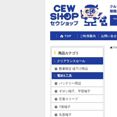
TOP
ご利用案内
お問い合せ
TO
商品カテゴリ
クリアランスセール
数量限定 値下げ商品
電材&工具
バッテリー周辺
ギボシ端子、平型端子
圧着スリーブ
Y形端子
丸形端子