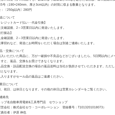
5号（190×240mm、厚さ3cm以内）の封筒に収まる数量となります。
：〔250g以内〕280円
発送について
クレジットカード払い・代金引換】
注文確認後、2～3営業日以内に発送いたします。
銀行振込】
入金確認後、2～3営業日以内に発送いたします。
在庫切れなど、発送にお時間をいただく場合は別途ご連絡いたします。
返品・交換について
購入いただいた商品に、万が一破損や不良品などがございましたら、5日間以内にメ
ますと、返品、交換をお受けできなくなります。
良品交換・誤品配送交換の場合の返品送料は当社が負担させていただきます。ただし
担となります。
れ入りますがセール品の返品はご遠慮ください。
休業日について
日、祝日、は休日となります。その他の休日は営業カレンダーをご覧ください。
ご連絡先
ョップ名自動車用電材&工具専門店 セウショップ
営会社：株式会社セウ・コーポレーション 登録番号：T1013201018073）
営責任者：伊原 伸也