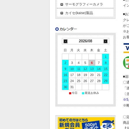
サーモグラフィーカメラ
イ
カイセ(kaise)製品
■
ク
が
※
お
2026/08
日
月
火
水
木
金
土
1
2
3
4
5
6
7
8
9
10
11
12
13
14
15
16
17
18
19
20
21
22
■
23
24
25
26
27
28
29
〇
30
31
「
■
■
今日
発送お休み
〔
※
※
〇
商
【