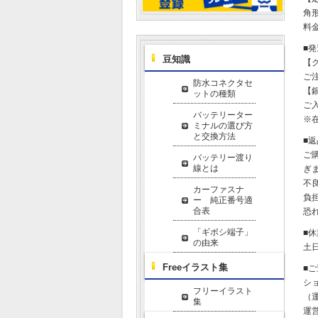
角形
料金
■
豆知識
【
ご
防水コネクタセ
【
ットの種類
ご
バッテリーター
※
ミナルの選び方
と交換方法
■
ご
バッテリー渡り
線とは
ぎ
不
カーファスナ
負
ー 純正番号適
合表
恐
「ギボシ端子」
■
の由来
土
Freeイラスト集
■
シ
フリーイラスト
（運
集
運