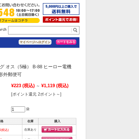
カートをみる
マイページへログイン
グ オス（5極） B-88 ヒーロー電機
定形外郵便可
¥223
(税込)
¥1,119
(税込)
～
[ポイント還元 2ポイント～]
袋
価格
在庫
購入
3
在庫あり
(税込)