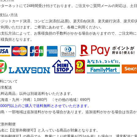
ンターネットにて24時間受け付けております。ご注文やご質問メールの対応は、土
お支払い方法
レジットカード決済、コンビニ決済(払込票)、楽天Edy決済、楽天銀行決済、楽天ID決
ご利用いただけます。ご希望にあわせて、各種ご利用ください。
お支払方法によって、お客様負担の手数料がかかる場合がありますので、ご注文時に
客様負担となります。
送料について
通常配送
送料込商品」以外は別途送料をいただきます。
北海道・九州・沖縄〕1,080円 〔その他の地域〕690円
5,000円以上のご購入で送料無料とさせていただきます。
離島・一部地域は追加送料がかかる場合があります。追加送料がかかる場合は当店か
定形外郵便
品名に【定形外郵便可】と入っている商品が対象となります。
定形外郵便可】の商品でも、数量により総重量が251gを超した場合は、通常配送に