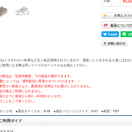
10個
¥1,1
返品について
0型はトヨタのカーAV系など広く純正採用されているので、電装いじりをされる人達にはおな
ご使用になる際は同シリーズのターミナルをお揃えください。
の商品は「定形外郵便」での発送が選択できます。
量によっては、通常配送に変更させていただきます。）
便受けへ投函となり、配達員が玄関までお届けに上がりません。
金引換はご利用になれません。
届けまでに発送から約2～4日程かかります。
のことをご了承ください。
極ロック付 ●適合ターミナル：B-86 ●適合ハウンジングメス：B-87 ●材質：PBT
ご利用ガイド
ご注文方法