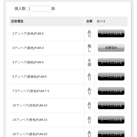
購入数:
袋
定格電流
在庫
カート
あ
2アンペア(灰色)FUM-2
り
無
在庫切れ
3アンペア(紫色)FUM-3
し
6
4アンペア(桃色)FUM-4
袋
あ
5アンペア(黄褐色)FUM-5
り
あ
7.5アンペア(茶色)FUM-7.5
り
あ
10アンペア(赤色)FUM-10
り
あ
15アンペア(青色)FUM-15
り
あ
20アンペア(黄色)FUM-20
り