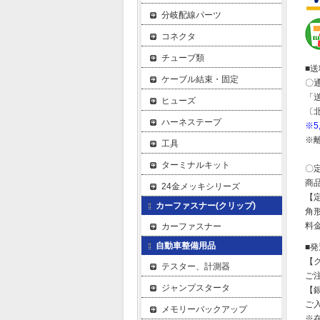
分岐配線パーツ
コネクタ
チューブ類
■
ケーブル結束・固定
〇
「
ヒューズ
〔
ハーネステープ
※
※
工具
ターミナルキット
〇
商
24金メッキシリーズ
【
カーファスナー(クリップ)
角形
料金
カーファスナー
自動車整備用品
■
【
テスター、計測器
ご
ジャンプスタータ
【
ご
メモリーバックアップ
※