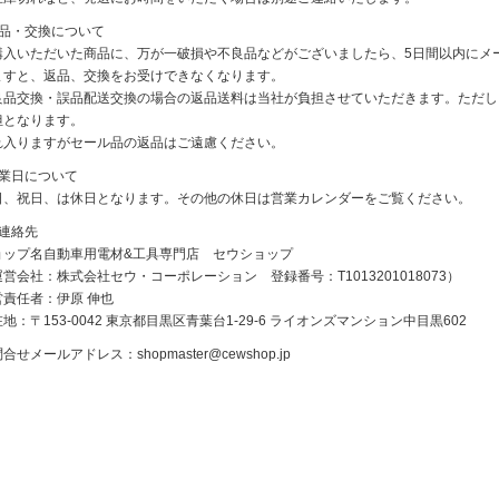
返品・交換について
購入いただいた商品に、万が一破損や不良品などがございましたら、5日間以内にメ
ますと、返品、交換をお受けできなくなります。
良品交換・誤品配送交換の場合の返品送料は当社が負担させていただきます。ただし
担となります。
れ入りますがセール品の返品はご遠慮ください。
休業日について
日、祝日、は休日となります。その他の休日は営業カレンダーをご覧ください。
ご連絡先
ョップ名自動車用電材&工具専門店 セウショップ
営会社：株式会社セウ・コーポレーション 登録番号：T1013201018073）
営責任者：伊原 伸也
地：〒153-0042 東京都目黒区青葉台1-29-6 ライオンズマンション中目黒602
問合せメールアドレス：
shopmaster@cewshop.jp