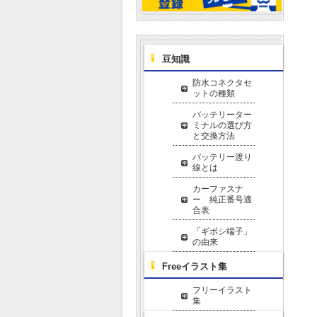
豆知識
防水コネクタセ
ットの種類
バッテリーター
ミナルの選び方
と交換方法
バッテリー渡り
線とは
カーファスナ
ー 純正番号適
合表
「ギボシ端子」
の由来
Freeイラスト集
フリーイラスト
集