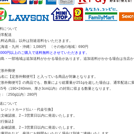
送料について
通常配送
送料込商品」以外は別途送料をいただきます。
北海道・九州・沖縄〕1,080円 〔その他の地域〕690円
5,000円以上のご購入で送料無料とさせていただきます。
離島・一部地域は追加送料がかかる場合があります。追加送料がかかる場合は当店か
定形外郵便
品名に【定形外郵便可】と入っている商品が対象となります。
定形外郵便可】の商品でも、数量により総重量が251gを超した場合は、通常配送に
5号（190×240mm、厚さ3cm以内）の封筒に収まる数量となります。
：〔250g以内〕280円
発送について
クレジットカード払い・代金引換】
注文確認後、2～3営業日以内に発送いたします。
銀行振込】
入金確認後、2～3営業日以内に発送いたします。
在庫切れなど、発送にお時間をいただく場合は別途ご連絡いたします。