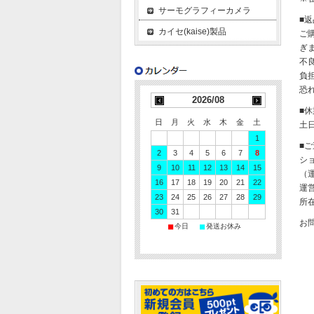
サーモグラフィーカメラ
■
カイセ(kaise)製品
ご
ぎ
不
負
恐
2026/08
■
日
月
火
水
木
金
土
土
1
■
2
3
4
5
6
7
8
シ
9
10
11
12
13
14
15
（運
16
17
18
19
20
21
22
運
23
24
25
26
27
28
29
所在
30
31
お
■
■
今日
発送お休み