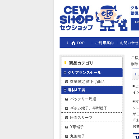
TOP
ご利用案内
お問い合せ
ご指
商品カテゴリ
削除
クリアランスセール
数量限定 値下げ商品
■
電材&工具
イ
バッテリー周辺
■
ク
ギボシ端子、平型端子
が
圧着スリーブ
※
お
Y形端子
丸形端子