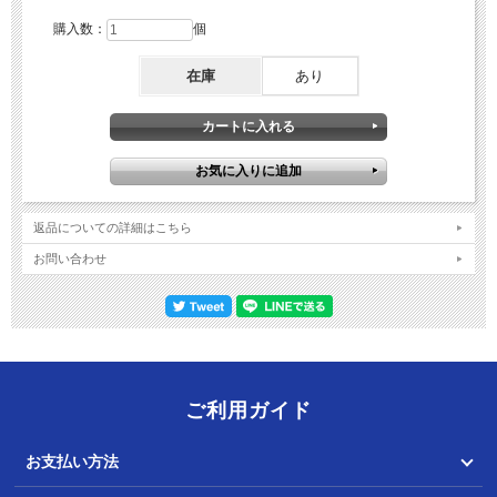
●寸法・重量：170(H)×58(W)×27(D)mm、160g
●付属品：100-63テストリード、1015キャリングケース、1.5V R03（単4）電池
購入数：
個
2本、取扱説明書
●別売付属品：793コイル型コンタクトピン、940ワニグチクリップ、944テスト
在庫
あり
ピン、946バッテリークリップ
返品についての詳細はこちら
お問い合わせ
ご利用ガイド
お支払い方法