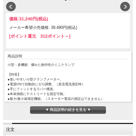
価格:
31,240円
(税込)
メーカー希望小売価格: 39,490円(税込)
[ポイント還元 312ポイント～]
商品説明
小型・多機能 優れた操作性のミニクランプ
【特長】
●使いやすい小型クランプメーター。
●電源ONで自動的にゼロ調整。（直流電流測定時）
●手にフィットするラバー構造。
●本体側面にテストリードを固定可能。
●最大/最小値測定機能。（スターター電流の測定はできません）
【仕様】
▼ 商品説明の続きを見る ▼
●表示：4000カウント、最大表示4050
●サンプリング：3回／秒
●レンジ切換：オートレンジ
●被測定導体径：最大φ27mm
注文
●電源：1.5V R03（単4）電池 2本