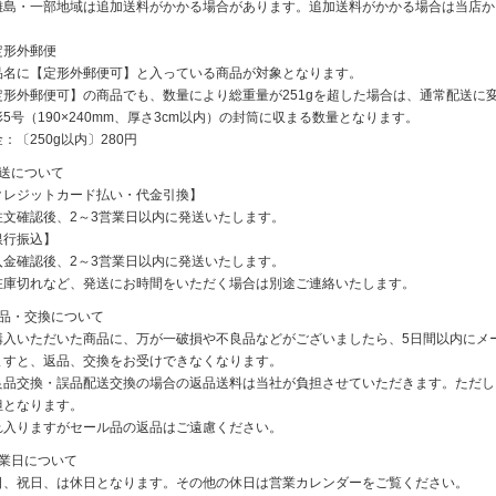
離島・一部地域は追加送料がかかる場合があります。追加送料がかかる場合は当店か
定形外郵便
品名に【定形外郵便可】と入っている商品が対象となります。
定形外郵便可】の商品でも、数量により総重量が251gを超した場合は、通常配送に
5号（190×240mm、厚さ3cm以内）の封筒に収まる数量となります。
：〔250g以内〕280円
発送について
クレジットカード払い・代金引換】
注文確認後、2～3営業日以内に発送いたします。
銀行振込】
入金確認後、2～3営業日以内に発送いたします。
在庫切れなど、発送にお時間をいただく場合は別途ご連絡いたします。
返品・交換について
購入いただいた商品に、万が一破損や不良品などがございましたら、5日間以内にメ
ますと、返品、交換をお受けできなくなります。
良品交換・誤品配送交換の場合の返品送料は当社が負担させていただきます。ただし
担となります。
れ入りますがセール品の返品はご遠慮ください。
休業日について
日、祝日、は休日となります。その他の休日は営業カレンダーをご覧ください。