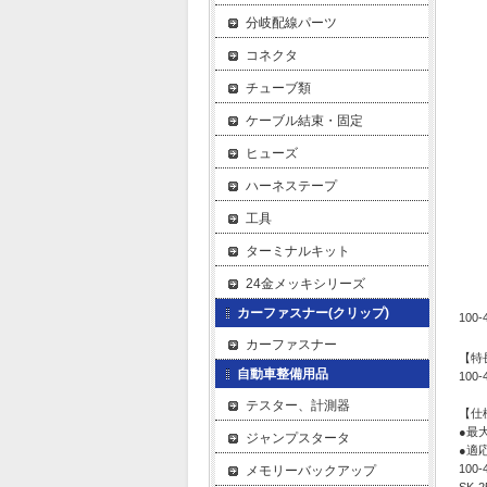
分岐配線パーツ
コネクタ
チューブ類
ケーブル結束・固定
ヒューズ
ハーネステープ
工具
ターミナルキット
24金メッキシリーズ
カーファスナー(クリップ)
10
カーファスナー
【特
自動車整備用品
10
テスター、計測器
【仕
●最
ジャンプスタータ
●適
100
メモリーバックアップ