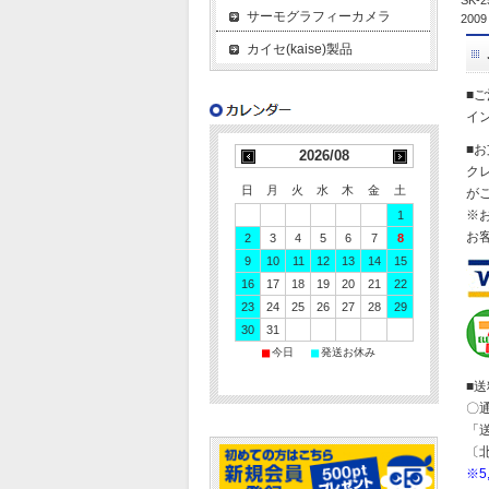
SK-25
サーモグラフィーカメラ
2009 
カイセ(kaise)製品
■
イ
■
2026/08
ク
日
月
火
水
木
金
土
が
※
1
お
2
3
4
5
6
7
8
9
10
11
12
13
14
15
16
17
18
19
20
21
22
23
24
25
26
27
28
29
30
31
■
■
今日
発送お休み
■
〇
「
〔
※