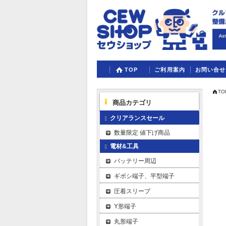
TOP
ご利用案内
お問い合せ
TO
商品カテゴリ
クリアランスセール
数量限定 値下げ商品
電材&工具
バッテリー周辺
ギボシ端子、平型端子
圧着スリーブ
Y形端子
丸形端子