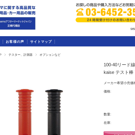
お客様の声
サイトマップ
P
テスター、計測器
オプションなど
100-40リー
kaise テスト棒 
メーカー希望小売価格
価格:
数量:
在庫: