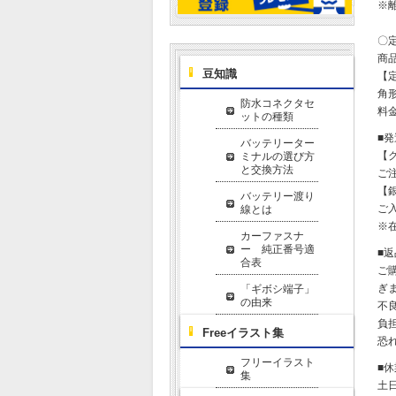
※
〇
商
豆知識
【
角形
防水コネクタセ
料金
ットの種類
■
バッテリーター
【
ミナルの選び方
と交換方法
ご
【
バッテリー渡り
ご
線とは
※
カーファスナ
ー 純正番号適
■
合表
ご
ぎ
「ギボシ端子」
の由来
不
負
Freeイラスト集
恐
フリーイラスト
■
集
土