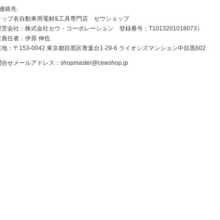
ご連絡先
ョップ名自動車用電材&工具専門店 セウショップ
営会社：株式会社セウ・コーポレーション 登録番号：T1013201018073）
営責任者：伊原 伸也
地：〒153-0042 東京都目黒区青葉台1-29-6 ライオンズマンション中目黒602
問合せメールアドレス：
shopmaster@cewshop.jp