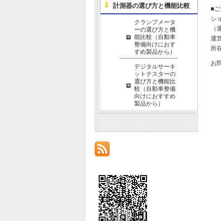
計測器の選び方と機能比較
■
シ
クランプメータ
（運
ーの選び方と機
能比較（自動車
運
整備向けにおす
所在
すめ製品から）
お
デジタルサーキ
ットテスターの
選び方と機能比
較（自動車整備
向けにおすすめ
製品から）