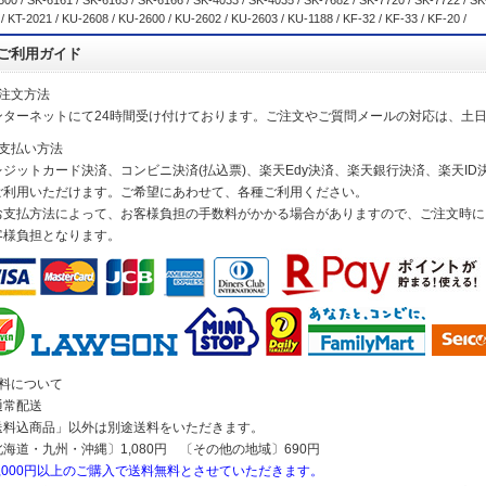
00 / SK-6161 / SK-6163 / SK-6166 / SK-4033 / SK-4035 / SK-7682 / SK-7720 / SK-7722 / SK
/ KT-2021 / KU-2608 / KU-2600 / KU-2602 / KU-2603 / KU-1188 / KF-32 / KF-33 / KF-20 /
ご利用ガイド
ご注文方法
ンターネットにて24時間受け付けております。ご注文やご質問メールの対応は、土
お支払い方法
レジットカード決済、コンビニ決済(払込票)、楽天Edy決済、楽天銀行決済、楽天ID決
ご利用いただけます。ご希望にあわせて、各種ご利用ください。
お支払方法によって、お客様負担の手数料がかかる場合がありますので、ご注文時に
客様負担となります。
送料について
通常配送
送料込商品」以外は別途送料をいただきます。
北海道・九州・沖縄〕1,080円 〔その他の地域〕690円
5,000円以上のご購入で送料無料とさせていただきます。