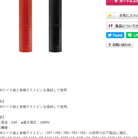
返品について
0-40リード線と各種テストピンを接続して使用
長】
0-40リード線と各種テストピンを接続して使用。
様】
大電流：10A ●最大電圧：1000V
応機種：
-40リード線と各種テストピン（767 / 769 / 790 / 791 / 792）の併用で以下製品に適応。