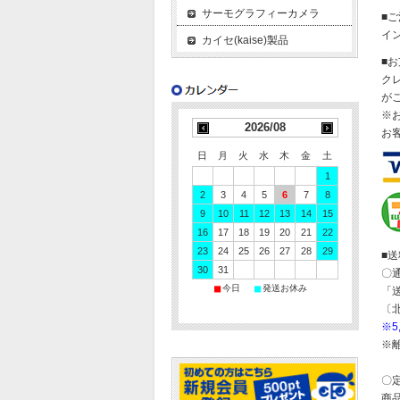
サーモグラフィーカメラ
■
イ
カイセ(kaise)製品
■
ク
が
※
2026/08
お
日
月
火
水
木
金
土
1
2
3
4
5
6
7
8
9
10
11
12
13
14
15
16
17
18
19
20
21
22
23
24
25
26
27
28
29
■
30
31
〇
■
■
今日
発送お休み
「
〔
※
※
〇
商