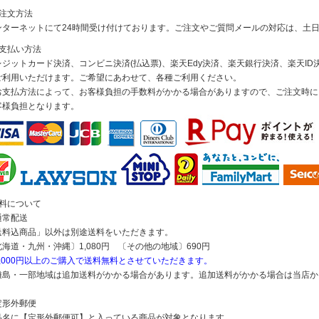
ご注文方法
ンターネットにて24時間受け付けております。ご注文やご質問メールの対応は、土
お支払い方法
レジットカード決済、コンビニ決済(払込票)、楽天Edy決済、楽天銀行決済、楽天ID決
ご利用いただけます。ご希望にあわせて、各種ご利用ください。
お支払方法によって、お客様負担の手数料がかかる場合がありますので、ご注文時に
客様負担となります。
送料について
通常配送
送料込商品」以外は別途送料をいただきます。
北海道・九州・沖縄〕1,080円 〔その他の地域〕690円
5,000円以上のご購入で送料無料とさせていただきます。
離島・一部地域は追加送料がかかる場合があります。追加送料がかかる場合は当店か
定形外郵便
品名に【定形外郵便可】と入っている商品が対象となります。