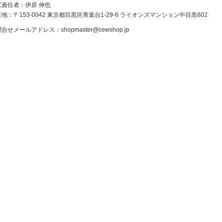
営責任者：伊原 伸也
地：〒153-0042 東京都目黒区青葉台1-29-6 ライオンズマンション中目黒602
問合せメールアドレス：
shopmaster@cewshop.jp