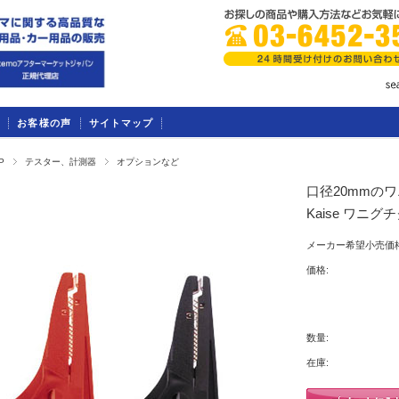
お客様の声
サイトマップ
P
テスター、計測器
オプションなど
口径20mmのワ
Kaise ワニグ
メーカー希望小売価格
価格:
数量:
在庫: