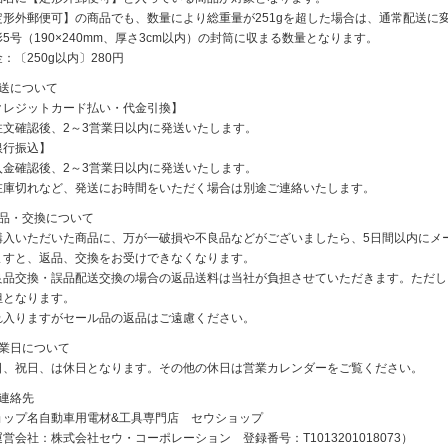
定形外郵便可】の商品でも、数量により総重量が251gを超した場合は、通常配送に
5号（190×240mm、厚さ3cm以内）の封筒に収まる数量となります。
：〔250g以内〕280円
発送について
クレジットカード払い・代金引換】
注文確認後、2～3営業日以内に発送いたします。
銀行振込】
入金確認後、2～3営業日以内に発送いたします。
在庫切れなど、発送にお時間をいただく場合は別途ご連絡いたします。
返品・交換について
購入いただいた商品に、万が一破損や不良品などがございましたら、5日間以内にメ
ますと、返品、交換をお受けできなくなります。
良品交換・誤品配送交換の場合の返品送料は当社が負担させていただきます。ただし
担となります。
れ入りますがセール品の返品はご遠慮ください。
休業日について
日、祝日、は休日となります。その他の休日は営業カレンダーをご覧ください。
ご連絡先
ョップ名自動車用電材&工具専門店 セウショップ
営会社：株式会社セウ・コーポレーション 登録番号：T1013201018073）