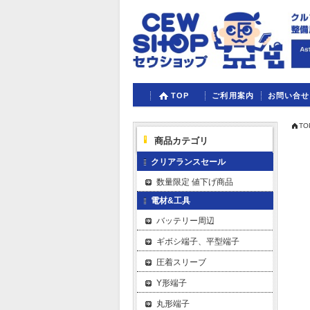
TOP
ご利用案内
お問い合せ
TO
商品カテゴリ
クリアランスセール
数量限定 値下げ商品
電材&工具
バッテリー周辺
ギボシ端子、平型端子
圧着スリーブ
Y形端子
丸形端子