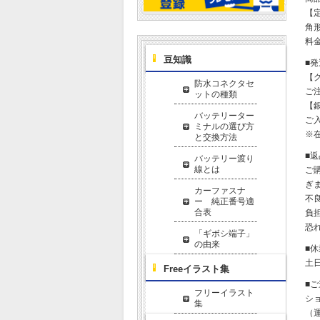
【
角形
料金
豆知識
■
【
防水コネクタセ
ご
ットの種類
【
バッテリーター
ご
ミナルの選び方
※
と交換方法
■
バッテリー渡り
線とは
ご
ぎ
カーファスナ
不
ー 純正番号適
合表
負
恐
「ギボシ端子」
の由来
■
土
Freeイラスト集
■
フリーイラスト
シ
集
（運