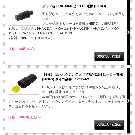
ダミー栓 FRA-106D ヒーロー電機 (HERO)
不必要なターミナル穴を塞ぐために、ダミー栓を使用し
ます。
プロが信頼するヒーロー電機（HERO）の推奨製品
●適合ハウジング：FRA-111N・FRA-112N・FRA-113N・FRA-114N・FRA-
115N・FRA-116N・FRA-117N・FRA-118N
●材質：NBR（ニトリルゴム）
価格： 90円(税込)
～
【2極】 防水ハウジング オス FRA-111N ヒーロー電機
(HERO) タイコ品番：174354-2
FRAシリーズはコネクタの外れや緩みを防止するリテー
ナー付の防水コネクターです。
本商品は構成部品の一つですので、ご使用になる際は同
シリーズのハウジングオス、ハウジングメス、ターミナルオス、ターミナルメ
ス、ゴム栓をお揃えください。
価格： 396円(税込)
～