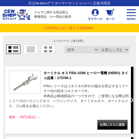
日立Astemoアフターマーケットジャパン正規代理店
クルマに関する高品質な
整備用品・カー用品の販売
5,000円以上のご購入で送料無料
1 / 1ページ
（全12件）
ターミナル オス FRA-103N ヒーロー電機 (HERO) タイ
コ品番：173706-1
FRAシリーズはコネクタの外れや緩みを防止するリテー
ナー付の防水コネクターです。
本商品は構成部品の一つですので、ご使用になる際は同
シリーズのハウジングオス、ハウジングメス、ターミナルオス、ターミナルメ
ス、ゴム栓をお揃えください。
価格： 58円(税込)
～