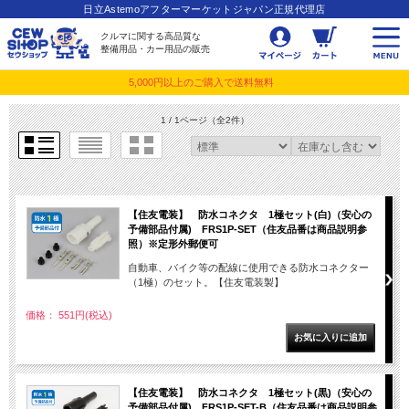
日立Astemoアフターマーケットジャパン正規代理店
クルマに関する高品質な
整備用品・カー用品の販売
5,000円以上のご購入で送料無料
1 / 1ページ
（全2件）
【住友電装】 防水コネクタ 1極セット(白)（安心の
予備部品付属) FRS1P-SET（住友品番は商品説明参
照）※定形外郵便可
自動車、バイク等の配線に使用できる防水コネクター
（1極）のセット。【住友電装製】
価格： 551円(税込)
【住友電装】 防水コネクタ 1極セット(黒)（安心の
予備部品付属) FRS1P-SET-B（住友品番は商品説明参