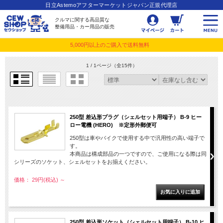
日立Astemoアフターマーケットジャパン正規代理店
クルマに関する高品質な
整備用品・カー用品の販売
5,000円以上のご購入で送料無料
1 / 1ページ
（全15件）
250型 差込形プラグ（シェルセット用端子） B-9 ヒー
ロー電機 (HERO) ※定形外郵便可
250型は車やバイクで使用する中で汎用性の高い端子で
す。
本商品は構成部品の一つですので、ご使用になる際は同
シリーズのソケット、シェルセットをお揃えください。
価格： 29円(税込)
～
250型 差込形ソケット（シェルセット用端子） B-10 ヒ