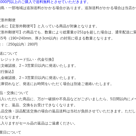
5,000円以上のご購入で送料無料とさせていただきます。
離島・一部地域は追加送料がかかる場合があります。追加送料がかかる場合は当店か
定形外郵便
品名に【定形外郵便可】と入っている商品が対象となります。
定形外郵便可】の商品でも、数量により総重量が251gを超した場合は、通常配送に
5号（190×240mm、厚さ3cm以内）の封筒に収まる数量となります。
：〔250g以内〕280円
発送について
クレジットカード払い・代金引換】
注文確認後、2～3営業日以内に発送いたします。
銀行振込】
入金確認後、2～3営業日以内に発送いたします。
在庫切れなど、発送にお時間をいただく場合は別途ご連絡いたします。
返品・交換について
購入いただいた商品に、万が一破損や不良品などがございましたら、5日間以内にメ
ますと、返品、交換をお受けできなくなります。
良品交換・誤品配送交換の場合の返品送料は当社が負担させていただきます。ただし
担となります。
れ入りますがセール品の返品はご遠慮ください。
休業日について