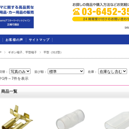
お客様の声
サイトマップ
P
ギボシ端子、平型端子
平型（312型）
切替：
並び順：
在庫：
中1件～7件を表示
商品一覧