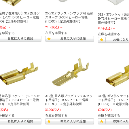
産終了在庫限り】312 旗形ソ
250/312 ファストンプラグ用 絶縁
312・375ソケット
 (メス) B-30 ヒーロー電機
スリーブ B-33N ヒーロー電機
B-71N ヒーロー電機 
ERO)【定形外郵便可】
(HERO)【定形外郵便可】
形外郵便可】
税込)
～
¥15
(税込)
～
¥35
(税込)
～
を確認する
在庫を確認する
在庫を確認する
2型 差込形ソケット（シェルセ
312型 差込形プラグ（シェルセッ
312型 差込形ソケッ
用端子） B-54 ヒーロー電機
ト用端子） B-55 ヒーロー電機
ット用端子） B-56 
ERO) ※定形外郵便可
(HERO) ※定形外郵便可
(HERO) ※定形外
(税込)
～
¥100
(税込)
～
¥99
(税込)
～
を確認する
在庫を確認する
在庫を確認する