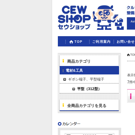
TOP
ご利用案内
お問い合せ
TO
商品カテゴリ
電材&工具
表示
ギボシ端子、平型端子
7件
平型（312型）
全商品カテゴリを見る