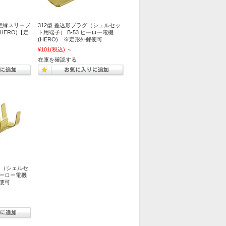
用絶縁スリーブ
312型 差込形プラグ（シェルセッ
(HERO)【定
ト用端子） B-53 ヒーロー電機
(HERO) ※定形外郵便可
¥101
(税込)
～
在庫を確認する
ト（シェルセ
ヒーロー電機
郵便可