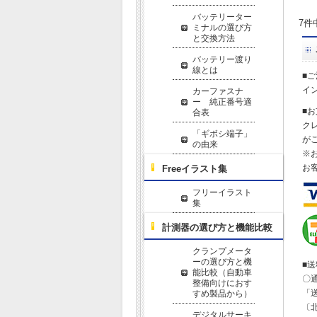
バッテリーター
7件
ミナルの選び方
と交換方法
バッテリー渡り
線とは
■
イ
カーファスナ
ー 純正番号適
■
合表
ク
「ギボシ端子」
が
の由来
※
お
Freeイラスト集
フリーイラスト
集
計測器の選び方と機能比較
クランプメータ
ーの選び方と機
■
能比較（自動車
〇
整備向けにおす
「
すめ製品から）
〔
デジタルサーキ