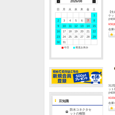
2026/08
日
月
火
水
木
金
土
【生
1
ケット
(H
2
3
4
5
6
7
8
¥30
(
9
10
11
12
13
14
15
在庫
16
17
18
19
20
21
22
23
24
25
26
27
28
29
30
31
■
■
今日
発送お休み
31
ット
(H
¥100
豆知識
在庫
防水コネクタセ
ットの種類