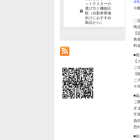
※
ットテスターの
※
選び方と機能比
較（自動車整備
向けにおすすめ
〇
製品から）
商
【
角形
料金
■
【
ご
【
ご
※
■
ご
ぎ
不
負
恐
■