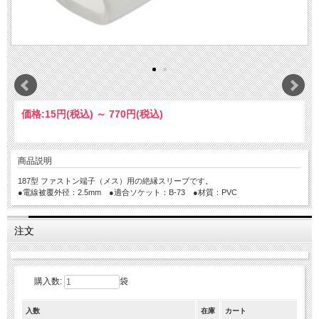
価格:
15円
(税込)
～
770円
(税込)
商品説明
187型 ファストン端子（メス）用の絶縁スリーブです。
●電線被覆外径：2.5mm ●適合ソケット：B-73 ●材質：PVC
注文
購入数:
袋
入数
在庫
カート