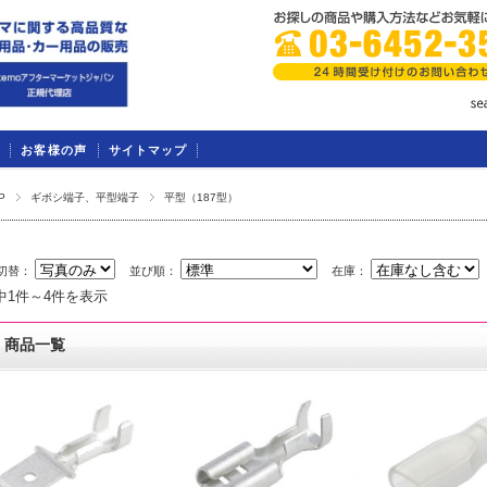
お客様の声
サイトマップ
P
ギボシ端子、平型端子
平型（187型）
切替：
並び順：
在庫：
中1件～4件を表示
商品一覧