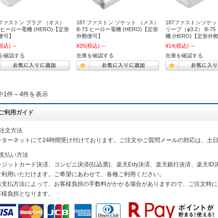
7 ファストン プラグ （オス）
187 ファストン ソケット （メス）
187ファストンソケッ
2 ヒーロー電機 (HERO)【定形
B-73 ヒーロー電機 (HERO)【定形
リーブ（φ3.2） B-7
便可】
外郵便可】
機 (HERO)【定形外
税込)
～
¥25
(税込)
～
¥14
(税込)
～
を確認する
在庫を確認する
在庫を確認する
中1件～4件を表示
ご利用ガイド
ご注文方法
ンターネットにて24時間受け付けております。ご注文やご質問メールの対応は、土
お支払い方法
レジットカード決済、コンビニ決済(払込票)、楽天Edy決済、楽天銀行決済、楽天ID決
ご利用いただけます。ご希望にあわせて、各種ご利用ください。
お支払方法によって、お客様負担の手数料がかかる場合がありますので、ご注文時に
客様負担となります。