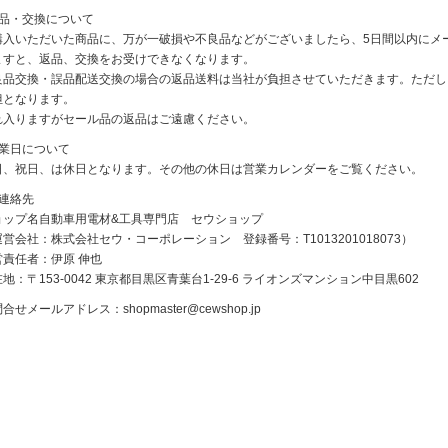
返品・交換について
購入いただいた商品に、万が一破損や不良品などがございましたら、5日間以内にメ
ますと、返品、交換をお受けできなくなります。
良品交換・誤品配送交換の場合の返品送料は当社が負担させていただきます。ただし
担となります。
れ入りますがセール品の返品はご遠慮ください。
休業日について
日、祝日、は休日となります。その他の休日は営業カレンダーをご覧ください。
ご連絡先
ョップ名自動車用電材&工具専門店 セウショップ
営会社：株式会社セウ・コーポレーション 登録番号：T1013201018073）
営責任者：伊原 伸也
地：〒153-0042 東京都目黒区青葉台1-29-6 ライオンズマンション中目黒602
問合せメールアドレス：
shopmaster@cewshop.jp