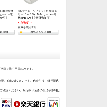
ト用 絶縁ス
187ファストンソケット用 絶縁ス
5 ヒーロー電
リーブ（φ2.5） B-74 ヒーロー電
郵便可】
機 (HERO)【定形外郵便可】
¥15
(税込)
～
在庫を確認する
日祝日を除く平日のみです。
済、Yahoo!ウォレット、代金引換、銀行振込
ご確認ください。銀行振り込みの振込手数料は