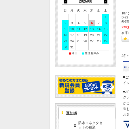
2026/08
日
月
火
水
木
金
土
18
1
B-7
外郵
2
3
4
5
6
7
8
¥30
(
9
10
11
12
13
14
15
在庫
16
17
18
19
20
21
22
23
24
25
26
27
28
29
30
31
■
■
今日
発送お休み
4件
■
イ
■
ク
が
※
豆知識
お
防水コネクタセ
ットの種類