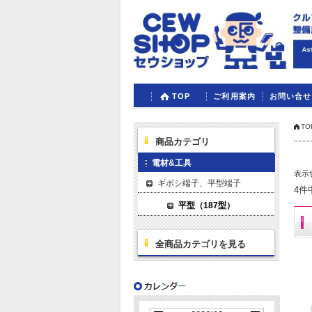
TOP
ご利用案内
お問い合せ
TO
商品カテゴリ
電材&工具
表示
ギボシ端子、平型端子
4件
平型（187型）
全商品カテゴリを見る