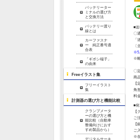
バッテリーター
ミナルの選び方
と交換方法
バッテリー渡り
■
線とは
〇
「
カーファスナ
ー 純正番号適
〔
合表
※
※
「ギボシ端子」
の由来
〇
Freeイラスト集
商
【
フリーイラスト
集
角形
料金
計測器の選び方と機能比較
■
クランプメータ
【
ーの選び方と機
ご
能比較（自動車
【
整備向けにおす
すめ製品から）
ご
※
デジタルサーキ