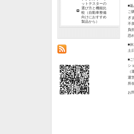
ットテスターの
■
選び方と機能比
ご
較（自動車整備
向けにおすすめ
ぎ
製品から）
不
負
恐
■
土
■
シ
（運
運
所在
お