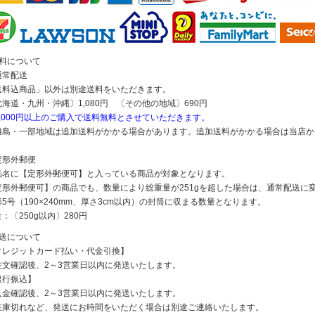
送料について
通常配送
送料込商品」以外は別途送料をいただきます。
北海道・九州・沖縄〕1,080円 〔その他の地域〕690円
5,000円以上のご購入で送料無料とさせていただきます。
離島・一部地域は追加送料がかかる場合があります。追加送料がかかる場合は当店か
定形外郵便
品名に【定形外郵便可】と入っている商品が対象となります。
定形外郵便可】の商品でも、数量により総重量が251gを超した場合は、通常配送に
5号（190×240mm、厚さ3cm以内）の封筒に収まる数量となります。
：〔250g以内〕280円
発送について
クレジットカード払い・代金引換】
注文確認後、2～3営業日以内に発送いたします。
銀行振込】
入金確認後、2～3営業日以内に発送いたします。
在庫切れなど、発送にお時間をいただく場合は別途ご連絡いたします。