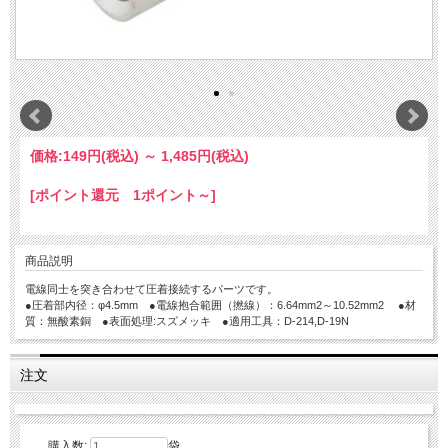
価格:
149円
(税込)
～
1,485円
(税込)
[ポイント還元 1ポイント～]
商品説明
電線同士を突き合わせて圧着接続するパーツです。
●圧着部内径：φ4.5mm ●電線抱合範囲（撚線）：6.64mm2～10.52mm2 ●材
質：無酸素銅 ●表面処理:スズメッキ ●適用工具：D-214,D-19N
注文
購入数:
袋