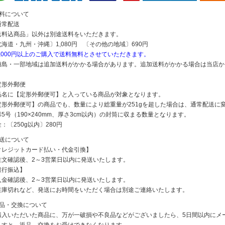
送料について
通常配送
送料込商品」以外は別途送料をいただきます。
北海道・九州・沖縄〕1,080円 〔その他の地域〕690円
5,000円以上のご購入で送料無料とさせていただきます。
離島・一部地域は追加送料がかかる場合があります。追加送料がかかる場合は当店か
定形外郵便
品名に【定形外郵便可】と入っている商品が対象となります。
定形外郵便可】の商品でも、数量により総重量が251gを超した場合は、通常配送に
5号（190×240mm、厚さ3cm以内）の封筒に収まる数量となります。
：〔250g以内〕280円
発送について
クレジットカード払い・代金引換】
注文確認後、2～3営業日以内に発送いたします。
銀行振込】
入金確認後、2～3営業日以内に発送いたします。
在庫切れなど、発送にお時間をいただく場合は別途ご連絡いたします。
返品・交換について
購入いただいた商品に、万が一破損や不良品などがございましたら、5日間以内にメ