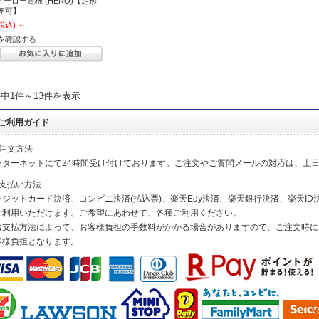
 ヒーロー電機 (HERO)【定形
便可】
税込)
～
を確認する
件中1件～13件を表示
ご利用ガイド
ご注文方法
ンターネットにて24時間受け付けております。ご注文やご質問メールの対応は、土
お支払い方法
レジットカード決済、コンビニ決済(払込票)、楽天Edy決済、楽天銀行決済、楽天ID決
ご利用いただけます。ご希望にあわせて、各種ご利用ください。
お支払方法によって、お客様負担の手数料がかかる場合がありますので、ご注文時に
客様負担となります。