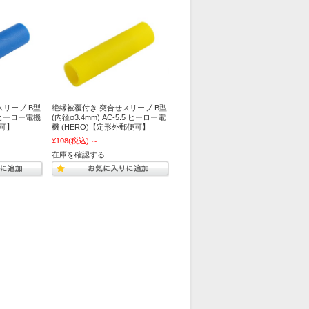
スリーブ B型
絶縁被覆付き 突合せスリーブ B型
2 ヒーロー電機
(内径φ3.4mm) AC-5.5 ヒーロー電
便可】
機 (HERO)【定形外郵便可】
¥108
(税込)
～
在庫を確認する