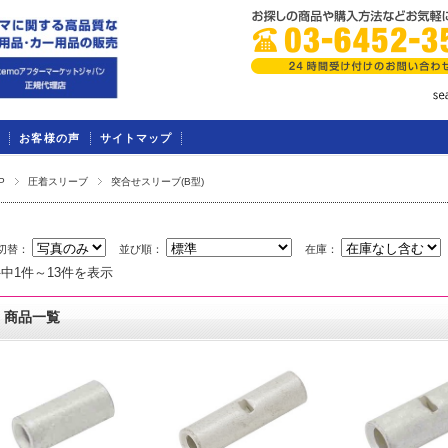
お客様の声
サイトマップ
P
圧着スリーブ
突合せスリーブ(B型)
切替：
並び順：
在庫：
件中1件～13件を表示
商品一覧