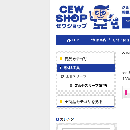
TOP
ご利用案内
お問い合せ
TO
商品カテゴリ
電材&工具
表示
圧着スリーブ
13
突合せスリーブ(B型)
全商品カテゴリを見る