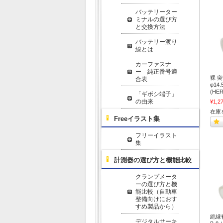
バッテリーター
ミナルの選び方
と交換方法
バッテリー渡り
線とは
カーファスナ
ー 純正番号適
裸 
合表
φ14
(H
「ギボシ端子」
の由来
¥1,2
在庫
Freeイラスト集
フリーイラスト
集
計測器の選び方と機能比較
クランプメータ
ーの選び方と機
能比較（自動車
整備向けにおす
すめ製品から）
絶縁
デジタルサーキ