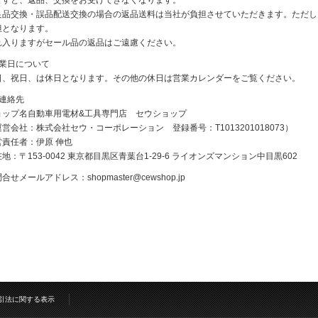
ますと、返品、交換をお受けできなくなります。
良品交換・誤品配送交換の場合の返品送料は当社が負担させていただきます。ただし
担となります。
れ入りますがセール品の返品はご遠慮ください。
休業日について
日、祝日、は休日となります。その他の休日は営業カレンダーをご覧ください。
ご連絡先
ョップ名自動車用電材&工具専門店 セウショップ
営会社：株式会社セウ・コーポレーション 登録番号：T1013201018073）
営責任者：伊原 伸也
地：〒153-0042 東京都目黒区青葉台1-29-6 ライオンズマンション中目黒602
問合せメールアドレス：
shopmaster@cewshop.jp
引法に関する表示