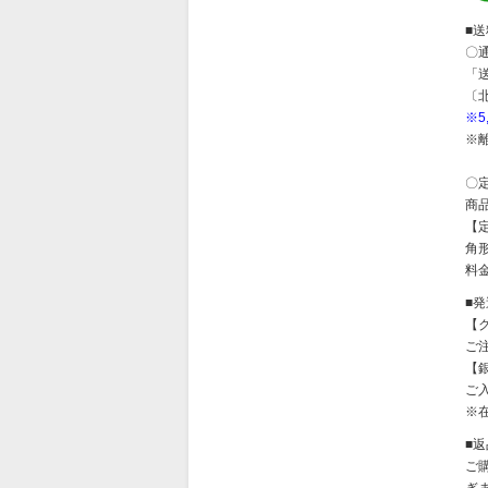
■
〇
「
〔
※
※
〇
商
【
角形
料金
■
【
ご
【
ご
※
■
ご