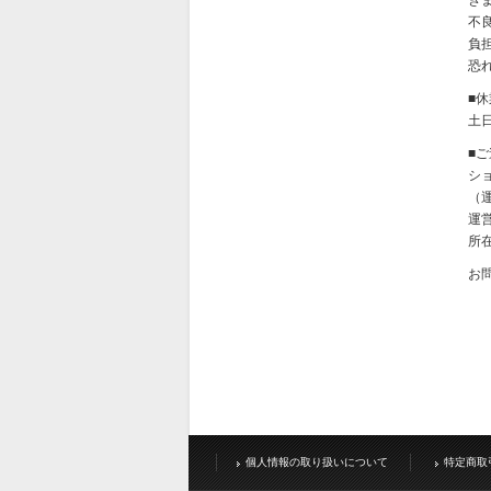
ぎ
不
負
恐
■
土
■
シ
（運
運
所在
お
個人情報の取り扱いについて
特定商取