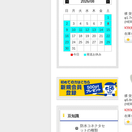
2026/08
日
月
火
水
木
金
土
裸 
1
φ1.
(H
2
3
4
5
6
7
8
¥39
(
9
10
11
12
13
14
15
在庫
16
17
18
19
20
21
22
23
24
25
26
27
28
29
30
31
■
■
今日
発送お休み
裸 
φ5.
(H
¥283
豆知識
在庫
防水コネクタセ
ットの種類