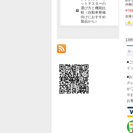
B-8
ットテスターの
外郵
選び方と機能比
¥73
(
較（自動車整備
在庫
向けにおすすめ
製品から）
13
■
イ
■
ク
が
※
お