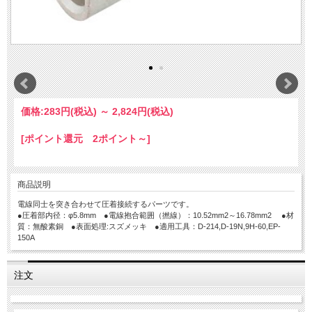
価格:
283円
(税込)
～
2,824円
(税込)
[ポイント還元 2ポイント～]
商品説明
電線同士を突き合わせて圧着接続するパーツです。
●圧着部内径：φ5.8mm ●電線抱合範囲（撚線）：10.52mm2～16.78mm2 ●材
質：無酸素銅 ●表面処理:スズメッキ ●適用工具：D-214,D-19N,9H-60,EP-
150A
注文