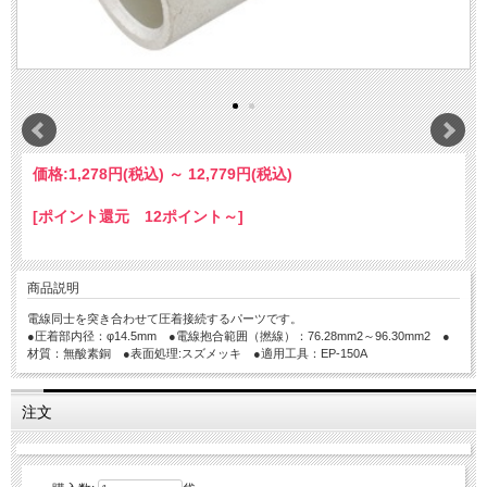
価格:
1,278円
(税込)
～
12,779円
(税込)
[ポイント還元 12ポイント～]
商品説明
電線同士を突き合わせて圧着接続するパーツです。
●圧着部内径：φ14.5mm ●電線抱合範囲（撚線）：76.28mm2～96.30mm2 ●
材質：無酸素銅 ●表面処理:スズメッキ ●適用工具：EP-150A
注文