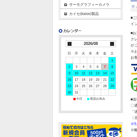
サーモグラフィーカメラ
カイセ(kaise)製品
■
イ
■
ク
2026/08
が
※
日
月
火
水
木
金
土
お
1
2
3
4
5
6
7
8
9
10
11
12
13
14
15
16
17
18
19
20
21
22
23
24
25
26
27
28
29
30
31
■
■
今日
発送お休み
■
〇
「
〔
※
※