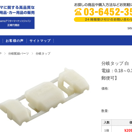
お客様の声
サイトマップ
P
分岐配線パーツ
分岐タップ
分岐タップ 白 
電線：0.18～0
郵便可】
価格:
数量:
入数
1個
¥20