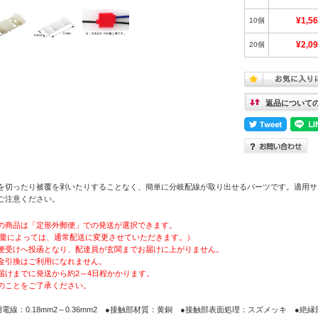
10個
¥1,5
20個
¥2,0
返品について
を切ったり被覆を剥いたりすることなく、簡単に分岐配線が取り出せるパーツです。適用サ
ご注意ください。
の商品は「定形外郵便」での発送が選択できます。
量によっては、通常配送に変更させていただきます。）
便受けへ投函となり、配達員が玄関までお届けに上がりません。
金引換はご利用になれません。
届けまでに発送から約2～4日程かかります。
のことをご了承ください。
用電線：0.18mm2～0.36mm2 ●接触部材質：黄銅 ●接触部表面処理：スズメッキ ●