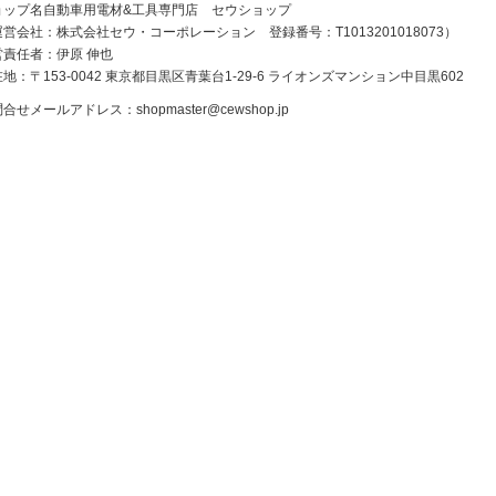
ョップ名自動車用電材&工具専門店 セウショップ
営会社：株式会社セウ・コーポレーション 登録番号：T1013201018073）
営責任者：伊原 伸也
地：〒153-0042 東京都目黒区青葉台1-29-6 ライオンズマンション中目黒602
問合せメールアドレス：
shopmaster@cewshop.jp