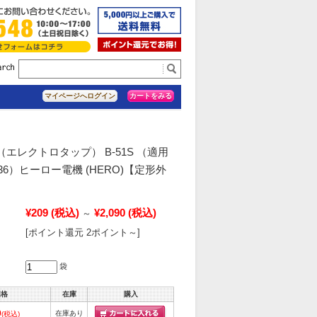
カートをみる
マイページへログイン
（エレクトロタップ） B-51S （適用
.36）ヒーロー電機 (HERO)【定形外
¥209
(税込)
¥2,090
(税込)
～
[ポイント還元 2ポイント～]
袋
価格
在庫
購入
9
在庫あり
(税込)