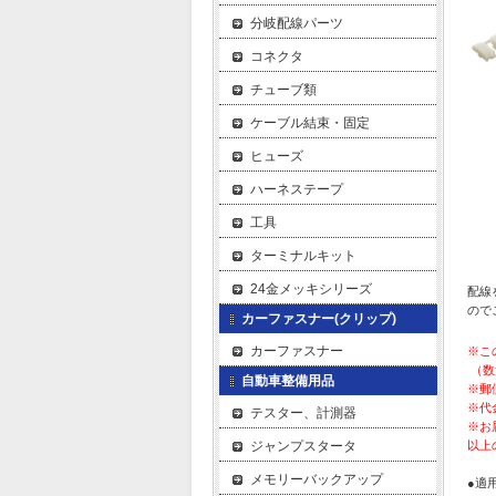
分岐配線パーツ
コネクタ
チューブ類
ケーブル結束・固定
ヒューズ
ハーネステープ
工具
ターミナルキット
24金メッキシリーズ
配線
ので
カーファスナー(クリップ)
カーファスナー
※こ
（数
自動車整備用品
※郵
※代
テスター、計測器
※お
ジャンプスタータ
以上
メモリーバックアップ
●適