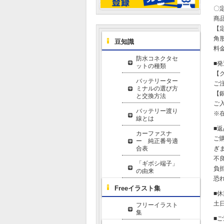
〇
商
【
角形
豆知識
料金
防水コネクタセ
■
ットの種類
【
バッテリーター
ご
ミナルの選び方
【
と交換方法
ご
バッテリー渡り
※
線とは
■
カーファスナ
ご
ー 純正番号適
合表
ぎ
不
「ギボシ端子」
負
の由来
恐
Freeイラスト集
■
土
フリーイラスト
集
■