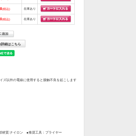
68
在庫あり
(税込)
90
在庫あり
(税込)
の詳細はこちら
イズ以外の電線に使用すると接触不良を起こします
絶縁部材質:ナイロン ●推奨工具：プライヤー