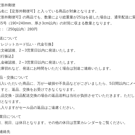
定形外郵便
品名に【定形外郵便可】と入っている商品が対象となります。
定形外郵便可】の商品でも、数量により総重量が251gを超した場合は、通常配送に
5号（190×240mm、厚さ3cm以内）の封筒に収まる数量となります。
：〔250g以内〕280円
発送について
クレジットカード払い・代金引換】
注文確認後、2～3営業日以内に発送いたします。
銀行振込】
入金確認後、2～3営業日以内に発送いたします。
在庫切れなど、発送にお時間をいただく場合は別途ご連絡いたします。
返品・交換について
購入いただいた商品に、万が一破損や不良品などがございましたら、5日間以内にメ
ますと、返品、交換をお受けできなくなります。
良品交換・誤品配送交換の場合の返品送料は当社が負担させていただきます。ただし
担となります。
れ入りますがセール品の返品はご遠慮ください。
休業日について
日、祝日、は休日となります。その他の休日は営業カレンダーをご覧ください。
ご連絡先