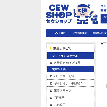
TOP
ご利用案内
お問い合せ
TO
商品カテゴリ
クリアランスセール
数量限定 値下げ商品
電材&工具
バッテリー周辺
ギボシ端子、平型端子
圧着スリーブ
Y形端子
丸形端子