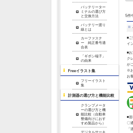
バッテリーター
ミナルの選び方
5件
と交換方法
バッテリー渡り
線とは
■
カーファスナ
ー 純正番号適
イ
合表
■
「ギボシ端子」
ク
の由来
が
※
Freeイラスト集
お
フリーイラスト
集
計測器の選び方と機能比較
クランプメータ
ーの選び方と機
能比較（自動車
■
整備向けにおす
〇
すめ製品から）
「
デジタルサーキ