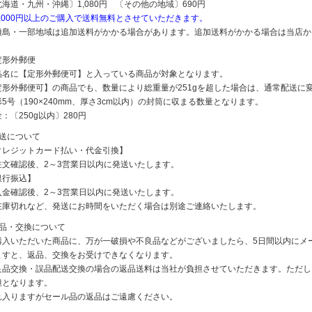
北海道・九州・沖縄〕1,080円 〔その他の地域〕690円
5,000円以上のご購入で送料無料とさせていただきます。
離島・一部地域は追加送料がかかる場合があります。追加送料がかかる場合は当店か
定形外郵便
品名に【定形外郵便可】と入っている商品が対象となります。
定形外郵便可】の商品でも、数量により総重量が251gを超した場合は、通常配送に
5号（190×240mm、厚さ3cm以内）の封筒に収まる数量となります。
：〔250g以内〕280円
発送について
クレジットカード払い・代金引換】
注文確認後、2～3営業日以内に発送いたします。
銀行振込】
入金確認後、2～3営業日以内に発送いたします。
在庫切れなど、発送にお時間をいただく場合は別途ご連絡いたします。
返品・交換について
購入いただいた商品に、万が一破損や不良品などがございましたら、5日間以内にメ
ますと、返品、交換をお受けできなくなります。
良品交換・誤品配送交換の場合の返品送料は当社が負担させていただきます。ただし
担となります。
れ入りますがセール品の返品はご遠慮ください。