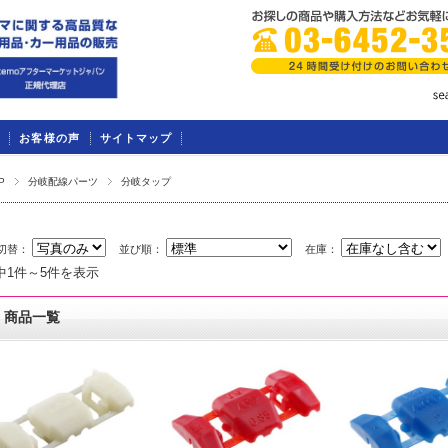
お客様の声
サイトマップ
P
分岐配線パーツ
分岐タップ
切替：
並び順：
在庫：
中1件～5件を表示
商品一覧