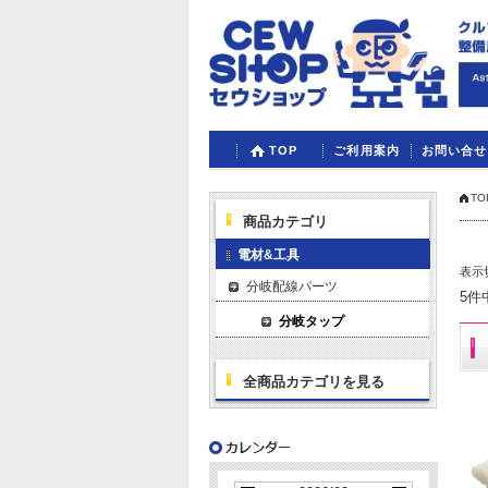
TOP
ご利用案内
お問い合せ
TO
商品カテゴリ
電材&工具
表示
分岐配線パーツ
5件
分岐タップ
全商品カテゴリを見る