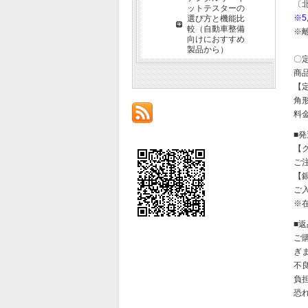
〔
ットテスターの
※
選び方と機能比
較（自動車整備
※
向けにおすすめ
製品から）
〇
商
【
角形
料金
■
【
ご
【
ご
※
■
ご
ぎ
不
負
恐