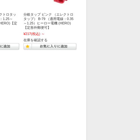
レクトロタッ
分岐タップ ピンク （エレクトロ
：1.25～
タップ） B-79 （適用電線：0.35
HERO)【定
～1.25）ヒーロー電機 (HERO)
【定形外郵便可】
¥217
(税込)
～
在庫を確認する