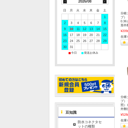
2026/08
日
月
火
水
木
金
土
分岐
1
プ） 
0.3
2
3
4
5
6
7
8
形外
9
10
11
12
13
14
15
¥209
16
17
18
19
20
21
22
在庫
23
24
25
26
27
28
29
30
31
■
■
今日
発送お休み
分岐
プ）
照）
外郵
豆知識
¥528
在庫
防水コネクタセ
ットの種類