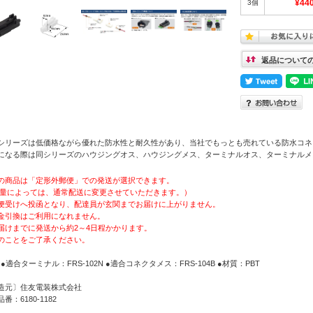
3個
¥44
返品について
Sシリーズは低価格ながら優れた防水性と耐久性があり、当社でもっとも売れている防水コネ
になる際は同シリーズのハウジングオス、ハウジングメス、ターミナルオス、ターミナルメ
の商品は「定形外郵便」での発送が選択できます。
量によっては、通常配送に変更させていただきます。）
便受けへ投函となり、配達員が玄関までお届けに上がりません。
金引換はご利用になれません。
届けまでに発送から約2～4日程かかります。
のことをご了承ください。
 ●適合ターミナル：FRS-102N ●適合コネクタメス：FRS-104B ●材質：PBT
造元〕住友電装株式会社
番：6180-1182