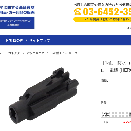
お客様の声
サイトマップ
P
コネクタ
防水コネクタ
090型 FRSシリーズ
【1極】 防水コ
ロー電機 (HE
価格:
数量:
入数
1個
¥29