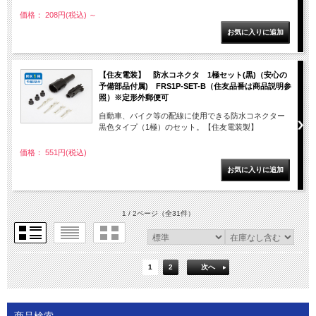
価格： 208円(税込)
～
【住友電装】 防水コネクタ 1極セット(黒)（安心の
予備部品付属) FRS1P-SET-B（住友品番は商品説明参
照）※定形外郵便可
自動車、バイク等の配線に使用できる防水コネクター
黒色タイプ（1極）のセット。【住友電装製】
価格： 551円(税込)
1 / 2ページ
（全31件）
1
2
次へ