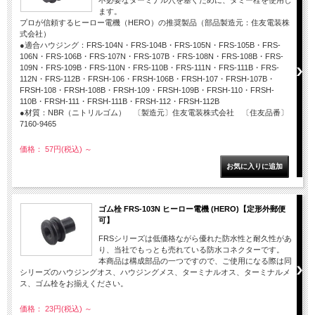
不必要なターミナル穴を塞ぐために、ダミー栓を使用し
ます。
プロが信頼するヒーロー電機（HERO）の推奨製品（部品製造元：住友電装株
式会社）
●適合ハウジング：FRS-104N・FRS-104B・FRS-105N・FRS-105B・FRS-
106N・FRS-106B・FRS-107N・FRS-107B・FRS-108N・FRS-108B・FRS-
109N・FRS-109B・FRS-110N・FRS-110B・FRS-111N・FRS-111B・FRS-
112N・FRS-112B・FRSH-106・FRSH-106B・FRSH-107・FRSH-107B・
FRSH-108・FRSH-108B・FRSH-109・FRSH-109B・FRSH-110・FRSH-
110B・FRSH-111・FRSH-111B・FRSH-112・FRSH-112B
●材質：NBR（ニトリルゴム） 〔製造元〕住友電装株式会社 〔住友品番〕
7160-9465
価格： 57円(税込)
～
ゴム栓 FRS-103N ヒーロー電機 (HERO)【定形外郵便
可】
FRSシリーズは低価格ながら優れた防水性と耐久性があ
り、当社でもっとも売れている防水コネクターです。
本商品は構成部品の一つですので、ご使用になる際は同
シリーズのハウジングオス、ハウジングメス、ターミナルオス、ターミナルメ
ス、ゴム栓をお揃えください。
価格： 23円(税込)
～