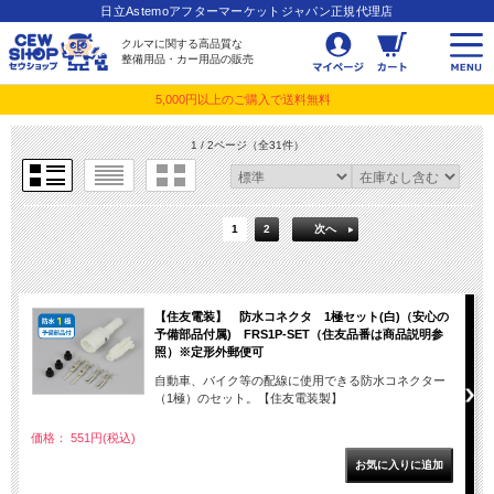
日立Astemoアフターマーケットジャパン正規代理店
クルマに関する高品質な
整備用品・カー用品の販売
5,000円以上のご購入で送料無料
1 / 2ページ
（全31件）
1
2
次へ
【住友電装】 防水コネクタ 1極セット(白)（安心の
予備部品付属) FRS1P-SET（住友品番は商品説明参
照）※定形外郵便可
自動車、バイク等の配線に使用できる防水コネクター
（1極）のセット。【住友電装製】
価格： 551円(税込)