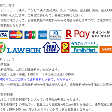
お支払い方法
レジットカード決済、コンビニ決済(払込票)、楽天Edy決済、楽天銀行決済、楽天ID決
ご利用いただけます。ご希望にあわせて、各種ご利用ください。
お支払方法によって、お客様負担の手数料がかかる場合がありますので、ご注文時に
客様負担となります。
送料について
通常配送
送料込商品」以外は別途送料をいただきます。
北海道・九州・沖縄〕1,080円 〔その他の地域〕690円
5,000円以上のご購入で送料無料とさせていただきます。
離島・一部地域は追加送料がかかる場合があります。追加送料がかかる場合は当店か
定形外郵便
品名に【定形外郵便可】と入っている商品が対象となります。
定形外郵便可】の商品でも、数量により総重量が251gを超した場合は、通常配送に
5号（190×240mm、厚さ3cm以内）の封筒に収まる数量となります。