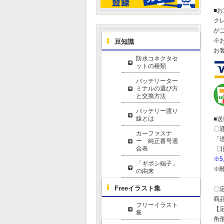
■
ク
が
※
豆知識
お
防水コネクタセ
ットの種類
バッテリーター
ミナルの選び方
と交換方法
バッテリー渡り
線とは
■
〇
カーファスナ
「
ー 純正番号適
合表
〔
※
「ギボシ端子」
※
の由来
Freeイラスト集
〇
商
フリーイラスト
【
集
角形