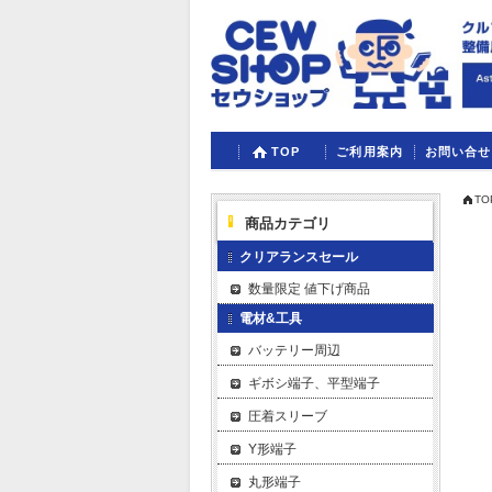
TOP
ご利用案内
お問い合せ
TO
商品カテゴリ
クリアランスセール
数量限定 値下げ商品
電材&工具
バッテリー周辺
ギボシ端子、平型端子
圧着スリーブ
Y形端子
丸形端子