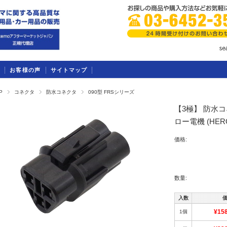
お客様の声
サイトマップ
P
コネクタ
防水コネクタ
090型 FRSシリーズ
【3極】 防水コ
ロー電機 (HE
価格:
数量:
入数
1個
¥15