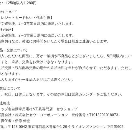
：〔250g以内〕280円
発送について
クレジットカード払い・代金引換】
注文確認後、2～3営業日以内に発送いたします。
銀行振込】
入金確認後、2～3営業日以内に発送いたします。
在庫切れなど、発送にお時間をいただく場合は別途ご連絡いたします。
返品・交換について
購入いただいた商品に、万が一破損や不良品などがございましたら、5日間以内にメ
ますと、返品、交換をお受けできなくなります。
良品交換・誤品配送交換の場合の返品送料は当社が負担させていただきます。ただし
担となります。
れ入りますがセール品の返品はご遠慮ください。
休業日について
日、祝日、は休日となります。その他の休日は営業カレンダーをご覧ください。
ご連絡先
ョップ名自動車用電材&工具専門店 セウショップ
営会社：株式会社セウ・コーポレーション 登録番号：T1013201018073）
営責任者：伊原 伸也
地：〒153-0042 東京都目黒区青葉台1-29-6 ライオンズマンション中目黒602