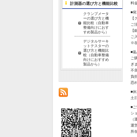
料金
計測器の選び方と機能比較
■
クランプメータ
ーの選び方と機
【
能比較（自動車
ご
整備向けにおす
【
すめ製品から）
ご
デジタルサーキ
※
ットテスターの
選び方と機能比
■
較（自動車整備
ご
向けにおすすめ
製品から）
ぎ
不
負
恐
■
土
■
シ
（運
運
所在