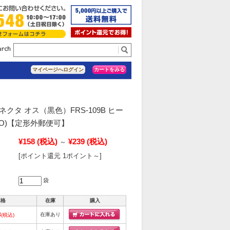
カートをみる
マイページへログイン
ネクタ オス（黒色）FRS-109B ヒー
RO)【定形外郵便可】
¥158
(税込)
¥239
(税込)
～
[ポイント還元 1ポイント～]
袋
価格
在庫
購入
8
在庫あり
(税込)