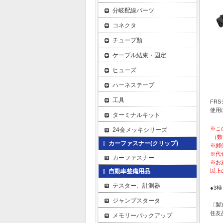
分岐配線パーツ
コネクタ
チューブ類
ケーブル結束・固定
ヒューズ
ハーネステープ
工具
FR
使用
ターミナルキット
※こ
24金メッキシリーズ
（数
カーファスナー(クリップ)
※郵
※代
カーファスナー
※お
自動車整備用品
以上
テスター、計測器
●3極
ジャンプスタータ
〔製
住友品
メモリーバックアップ