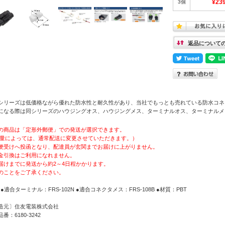
3個
¥23
返品について
Sシリーズは低価格ながら優れた防水性と耐久性があり、当社でもっとも売れている防水コネ
になる際は同シリーズのハウジングオス、ハウジングメス、ターミナルオス、ターミナルメ
の商品は「定形外郵便」での発送が選択できます。
量によっては、通常配送に変更させていただきます。）
便受けへ投函となり、配達員が玄関までお届けに上がりません。
金引換はご利用になれません。
届けまでに発送から約2～4日程かかります。
のことをご了承ください。
 ●適合ターミナル：FRS-102N ●適合コネクタメス：FRS-108B ●材質：PBT
造元〕住友電装株式会社
番：6180-3242