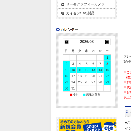
サーモグラフィーカメラ
カイセ(kaise)製品
2026/08
日
月
火
水
木
金
土
ブレ
1
3A/
2
3
4
5
6
7
8
9
10
11
12
13
14
15
※こ
16
17
18
19
20
21
22
（数
23
24
25
26
27
28
29
※郵
※代
30
31
※お
■
■
今日
発送お休み
以上
■
イ