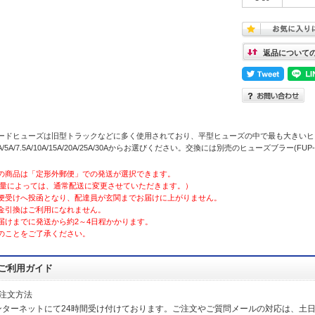
返品について
ードヒューズは旧型トラックなどに多く使用されており、平型ヒューズの中で最も大きいヒ
4A/5A/7.5A/10A/15A/20A/25A/30Aからお選びください。交換には別売のヒューズブラー(FU
の商品は「定形外郵便」での発送が選択できます。
量によっては、通常配送に変更させていただきます。）
便受けへ投函となり、配達員が玄関までお届けに上がりません。
金引換はご利用になれません。
届けまでに発送から約2～4日程かかります。
のことをご了承ください。
ご利用ガイド
ご注文方法
ンターネットにて24時間受け付けております。ご注文やご質問メールの対応は、土