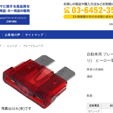
お客様の声
サイトマップ
P
ヒューズ
ブレードヒューズ
自動車用 ブレー
り) ヒーロー電
希望小売価格:
価格:
数量:
定格電流
在
3アンペア