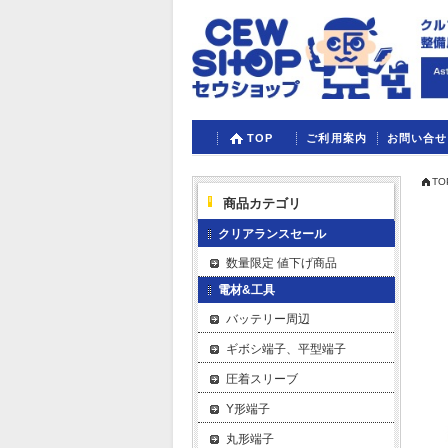
TOP
ご利用案内
お問い合せ
TO
商品カテゴリ
クリアランスセール
数量限定 値下げ商品
電材&工具
バッテリー周辺
ギボシ端子、平型端子
圧着スリーブ
Y形端子
丸形端子