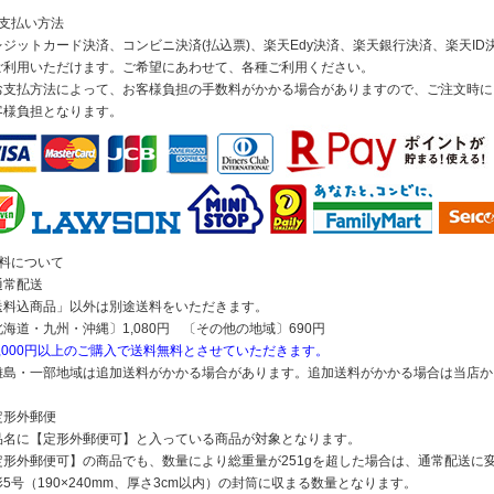
お支払い方法
レジットカード決済、コンビニ決済(払込票)、楽天Edy決済、楽天銀行決済、楽天ID決
ご利用いただけます。ご希望にあわせて、各種ご利用ください。
お支払方法によって、お客様負担の手数料がかかる場合がありますので、ご注文時に
客様負担となります。
送料について
通常配送
送料込商品」以外は別途送料をいただきます。
北海道・九州・沖縄〕1,080円 〔その他の地域〕690円
5,000円以上のご購入で送料無料とさせていただきます。
離島・一部地域は追加送料がかかる場合があります。追加送料がかかる場合は当店か
定形外郵便
品名に【定形外郵便可】と入っている商品が対象となります。
定形外郵便可】の商品でも、数量により総重量が251gを超した場合は、通常配送に
5号（190×240mm、厚さ3cm以内）の封筒に収まる数量となります。