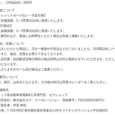
：〔250g以内〕280円
発送について
クレジットカード払い・代金引換】
注文確認後、2～3営業日以内に発送いたします。
銀行振込】
入金確認後、2～3営業日以内に発送いたします。
在庫切れなど、発送にお時間をいただく場合は別途ご連絡いたします。
返品・交換について
購入いただいた商品に、万が一破損や不良品などがございましたら、5日間以内にメ
ますと、返品、交換をお受けできなくなります。
良品交換・誤品配送交換の場合の返品送料は当社が負担させていただきます。ただし
担となります。
れ入りますがセール品の返品はご遠慮ください。
休業日について
日、祝日、は休日となります。その他の休日は営業カレンダーをご覧ください。
ご連絡先
ョップ名自動車用電材&工具専門店 セウショップ
営会社：株式会社セウ・コーポレーション 登録番号：T1013201018073）
営責任者：伊原 伸也
地：〒153-0042 東京都目黒区青葉台1-29-6 ライオンズマンション中目黒602