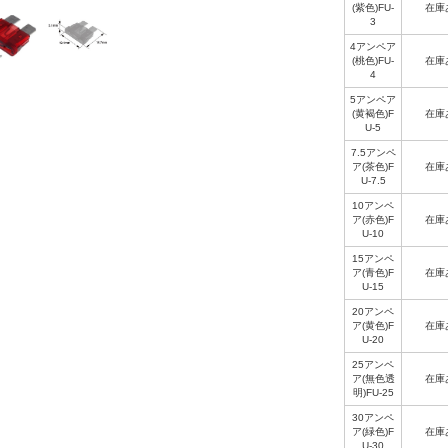
(紫色)FU-
在庫
3
4アンペア
(桃色)FU-
在庫
4
5アンペア
(黄褐色)F
在庫
U-5
7.5アンペ
ア(茶色)F
在庫
U-7.5
10アンペ
ア(赤色)F
在庫
U-10
15アンペ
ア(青色)F
在庫
U-15
20アンペ
ア(黄色)F
在庫
U-20
25アンペ
ア(無色透
在庫
明)FU-25
30アンペ
ア(緑色)F
在庫
U-30