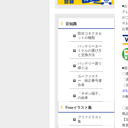
■
ク
が
※
豆知識
お
防水コネクタセ
ットの種類
バッテリーター
ミナルの選び方
と交換方法
バッテリー渡り
線とは
■
〇
カーファスナ
「
ー 純正番号適
合表
〔
※
「ギボシ端子」
※
の由来
Freeイラスト集
〇
商
フリーイラスト
【
集
角形