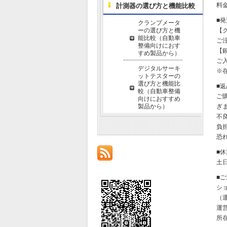
料金
計測器の選び方と機能比較
■
クランプメータ
ーの選び方と機
【
能比較（自動車
ご
整備向けにおす
【
すめ製品から）
ご
デジタルサーキ
※
ットテスターの
選び方と機能比
■
較（自動車整備
ご
向けにおすすめ
製品から）
ぎ
不
負
恐
■
土
■
シ
（運
運
所在