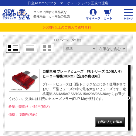
日立Astemoアフターマーケットジャパン正規代理店
クルマに関する高品質な
整備用品・カー用品の販売
5,000円以上のご購入で送料無料
1 / 1ページ
（全1件）
自動車用 ブレードヒューズ FUシリーズ (10個入り)
ヒーロー電機(HERO)【定形外郵便可】
ブレードヒューズは旧型トラックなどに多く使用されて
おり、平型ヒューズの中で最も大きいヒューズです。定
格電流 3A/4A/5A/7.5A/10A/15A/20A/25A/30Aからお選び
ください。交換には別売のヒューズブラー(FUP-M)が便利です。
希望小売価格：484円(税込)
価格： 385円(税込)