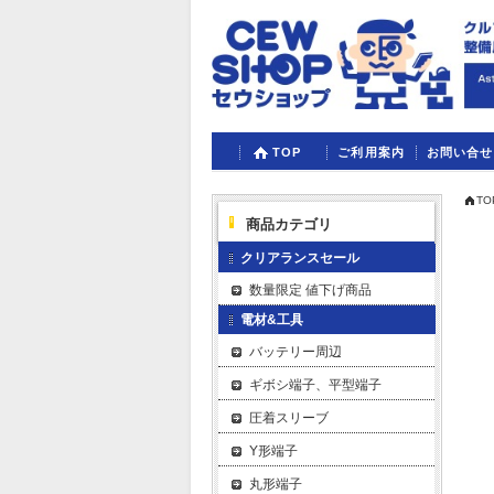
TOP
ご利用案内
お問い合せ
TO
商品カテゴリ
クリアランスセール
数量限定 値下げ商品
電材&工具
バッテリー周辺
ギボシ端子、平型端子
圧着スリーブ
Y形端子
丸形端子