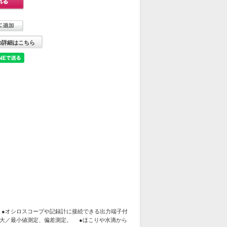
の詳細はこちら
 ●オシロスコープや記録計に接続できる出力端子付
、最大／最小値測定、偏差測定。 ●ほこりや水滴から