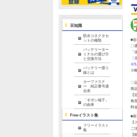
豆知識
防水コネクタセ
■
ットの種類
〇
バッテリーター
「
ミナルの選び方
〔
と交換方法
※
バッテリー渡り
※
線とは
カーファスナ
〇
ー 純正番号適
商
合表
【
「ギボシ端子」
角形
の由来
料金
Freeイラスト集
■
【
フリーイラスト
ご
集
【