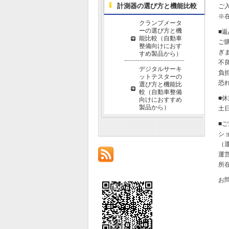
計測器の選び方と機能比較
ご
※
クランプメータ
ーの選び方と機
■
能比較（自動車
ご
整備向けにおす
ぎ
すめ製品から）
不
デジタルサーキ
負
ットテスターの
恐
選び方と機能比
較（自動車整備
■
向けにおすすめ
製品から）
土
■
シ
（運
運
所在
お