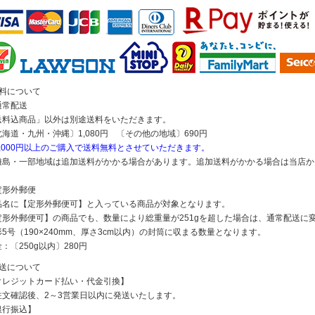
送料について
通常配送
送料込商品」以外は別途送料をいただきます。
北海道・九州・沖縄〕1,080円 〔その他の地域〕690円
5,000円以上のご購入で送料無料とさせていただきます。
離島・一部地域は追加送料がかかる場合があります。追加送料がかかる場合は当店か
定形外郵便
品名に【定形外郵便可】と入っている商品が対象となります。
定形外郵便可】の商品でも、数量により総重量が251gを超した場合は、通常配送に
5号（190×240mm、厚さ3cm以内）の封筒に収まる数量となります。
：〔250g以内〕280円
発送について
クレジットカード払い・代金引換】
注文確認後、2～3営業日以内に発送いたします。
銀行振込】