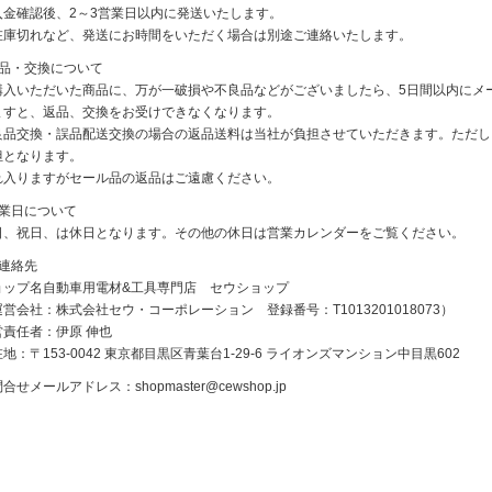
入金確認後、2～3営業日以内に発送いたします。
在庫切れなど、発送にお時間をいただく場合は別途ご連絡いたします。
返品・交換について
購入いただいた商品に、万が一破損や不良品などがございましたら、5日間以内にメ
ますと、返品、交換をお受けできなくなります。
良品交換・誤品配送交換の場合の返品送料は当社が負担させていただきます。ただし
担となります。
れ入りますがセール品の返品はご遠慮ください。
休業日について
日、祝日、は休日となります。その他の休日は営業カレンダーをご覧ください。
ご連絡先
ョップ名自動車用電材&工具専門店 セウショップ
営会社：株式会社セウ・コーポレーション 登録番号：T1013201018073）
営責任者：伊原 伸也
地：〒153-0042 東京都目黒区青葉台1-29-6 ライオンズマンション中目黒602
問合せメールアドレス：
shopmaster@cewshop.jp