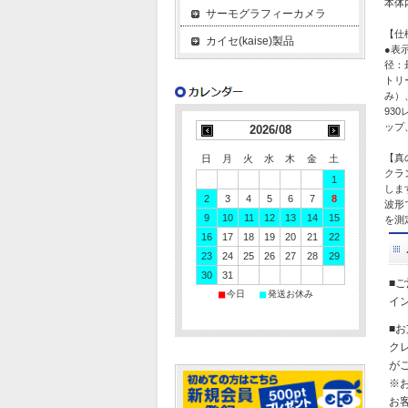
本体
サーモグラフィーカメラ
【仕
カイセ(kaise)製品
●表
径：最
トリ
み）
93
ップ
2026/08
【真
日
月
火
水
木
金
土
クラ
1
しま
2
3
4
5
6
7
8
波形
9
10
11
12
13
14
15
を測
16
17
18
19
20
21
22
23
24
25
26
27
28
29
30
31
■
■
■
今日
発送お休み
イ
■
ク
が
※
お