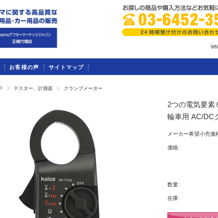
お客様の声
サイトマップ
P
テスター、計測器
クランプメーター
2つの電気要素を
輪車用 AC/DC
メーカー希望小売価格
価格:
数量:
在庫: