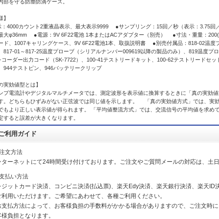
内部を守る防塵防滴ケース。
様】
示：4000カウント2重液晶表示、最大表示9999 ●サンプリング：15回／秒（表示：3.7
大φ36mm ●電源：9V 6F22電池 1本またはACアダプター（別売） ●寸法・重量：200(H)×6
ード、1007キャリングケース、9V 6F22電池1本、取扱説明書 ●別売付属品：818-02温
、817-01～817-25温度プローブ（シリアルナンバー009619以降の製品のみ）、819温度
0レコーダー出力コード（SK-7722）、100-41テストリードキット、100-62テストリード
、944テストピン、946バッテリークリップ
の実効値型とは】
ンプ電流計やデジタルマルチメータでは、測定波形を表示値に換算するときに「真の実効値
す。どちらもひずみがない正弦波では同じ値を示します。 「真の実効値方式」では、実
でもより正しい表示値が得られます。 「平均値整流方式」では、交流信号の平均値を求め
定すると誤差が大きくなります。
ご利用ガイド
ご注文方法
ンターネットにて24時間受け付けております。ご注文やご質問メールの対応は、土
お支払い方法
レジットカード決済、コンビニ決済(払込票)、楽天Edy決済、楽天銀行決済、楽天ID決
ご利用いただけます。ご希望にあわせて、各種ご利用ください。
お支払方法によって、お客様負担の手数料がかかる場合がありますので、ご注文時に
客様負担となります。