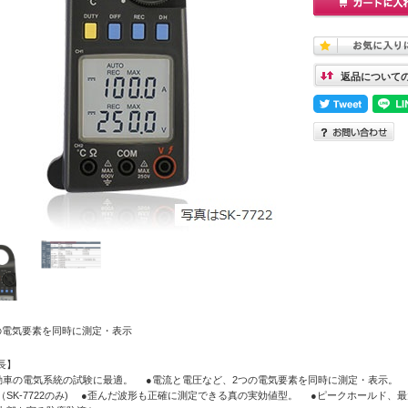
返品について
の電気要素を同時に測定・表示
長】
動車の電気系統の試験に最適。 ●電流と電圧など、2つの電気要素を同時に測定・表示。
（SK-7722のみ) ●歪んだ波形も正確に測定できる真の実効値型。 ●ピークホールド