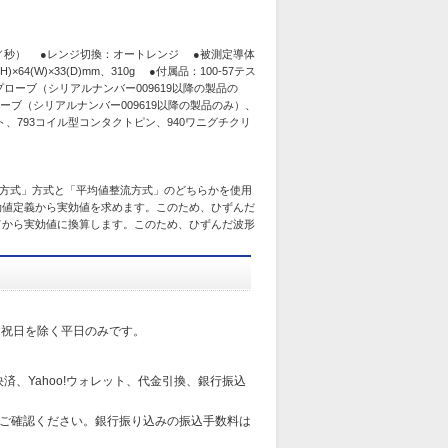
5回／秒） ●レンジ切換：オートレンジ ●被測定導体
4(W)×33(D)mm、310g ●付属品：100-57テス
度プローブ（シリアルナンバー009619以降の製品の
プローブ（シリアルナンバー009619以降の製品のみ）、
セット、793コイル型コンタクトピン、940ワニグチクリ
方式」方式と「平均値整流方式」のどちらかを使用
効値定義から実効値を求めます。このため、ひずんだ
てから実効値に換算します。このため、ひずんだ波形
日祝日を除く平日のみです。
済、Yahoo!ウォレット、代金引換、銀行振込
ご確認ください。銀行振り込みの振込手数料は