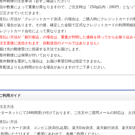
形外郵便の注意事項（必ずご確認ください）
品や数量によって重量が異なりますので、ご注文時は「250g以内：280円」とな
訂正させていただきます。
支払い方法が「クレジットカード決済」の場合は、ご購入時にクレジットカードの
届く場合があります。その後、確定した金額で正式なクレジットカードの利用明細
レジットカード会社によって異なります）
支払い方法が「銀行振込」の場合は、重量が判明した連絡を待ってからお振り込み
注文直後に送信されます、自動送信のメールではありません）
届け先の郵便受けに投函する方法でお届けします。
形外郵便には保障が付いておりません。
形外郵便を選択した場合は、お届け希望日時は指定できません。
常配送よりもお時間がかかる場合がありますのでご了承ください。
ご利用ガイド
ご注文方法
ンターネットにて24時間受け付けております。ご注文やご質問メールの対応は、土
お支払い方法
レジットカード決済、コンビニ決済(払込票)、楽天Edy決済、楽天銀行決済、楽天ID決
ご利用いただけます。ご希望にあわせて、各種ご利用ください。