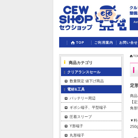
TOP
ご利用案内
お問い合せ
TO
商品カテゴリ
クリアランスセール
数量限定 値下げ商品
定形
電材&工具
商品
バッテリー周辺
【定
ギボシ端子、平型端子
角形
圧着スリーブ
▼料
Y形端子
25
丸形端子