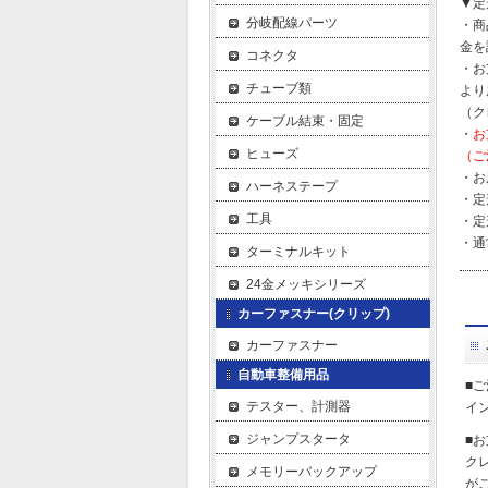
▼定
分岐配線パーツ
・商
金を
コネクタ
・お
チューブ類
より
（ク
ケーブル結束・固定
・
お
ヒューズ
（ご
・お
ハーネステープ
・定
工具
・定
・通
ターミナルキット
24金メッキシリーズ
カーファスナー(クリップ)
カーファスナー
自動車整備用品
■
テスター、計測器
イ
ジャンプスタータ
■
ク
メモリーバックアップ
が