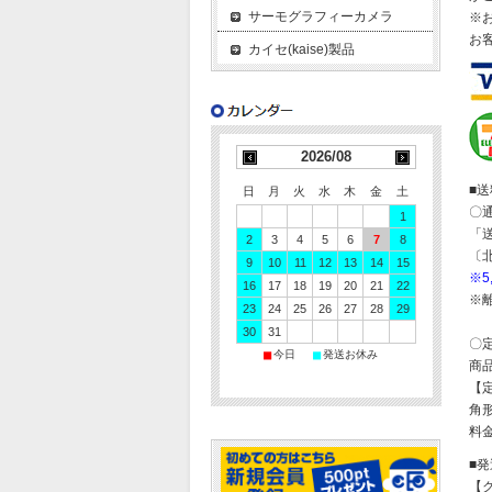
サーモグラフィーカメラ
※
お
カイセ(kaise)製品
2026/08
■
日
月
火
水
木
金
土
〇
1
「
2
3
4
5
6
7
8
〔
9
10
11
12
13
14
15
※
16
17
18
19
20
21
22
※
23
24
25
26
27
28
29
30
31
〇
■
■
今日
発送お休み
商
【
角形
料金
■
【