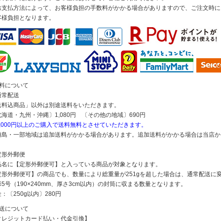
お支払方法によって、お客様負担の手数料がかかる場合がありますので、ご注文時に
客様負担となります。
送料について
通常配送
送料込商品」以外は別途送料をいただきます。
北海道・九州・沖縄〕1,080円 〔その他の地域〕690円
5,000円以上のご購入で送料無料とさせていただきます。
離島・一部地域は追加送料がかかる場合があります。追加送料がかかる場合は当店か
定形外郵便
品名に【定形外郵便可】と入っている商品が対象となります。
定形外郵便可】の商品でも、数量により総重量が251gを超した場合は、通常配送に
5号（190×240mm、厚さ3cm以内）の封筒に収まる数量となります。
：〔250g以内〕280円
発送について
クレジットカード払い・代金引換】