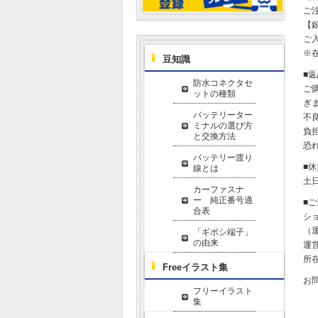
ご
【
ご
※
豆知識
■
防水コネクタセ
ご
ットの種類
ぎ
バッテリーター
不
ミナルの選び方
負
と交換方法
恐
バッテリー渡り
■
線とは
土
カーファスナ
ー 純正番号適
■
合表
シ
（運
「ギボシ端子」
の由来
運
所在
Freeイラスト集
お
フリーイラスト
集