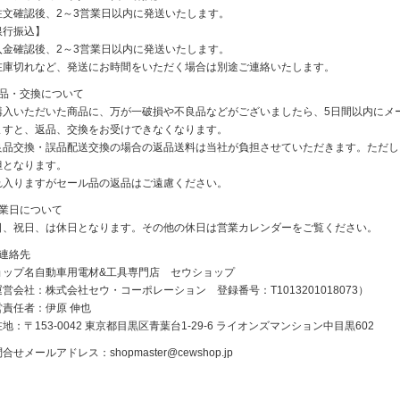
注文確認後、2～3営業日以内に発送いたします。
銀行振込】
入金確認後、2～3営業日以内に発送いたします。
在庫切れなど、発送にお時間をいただく場合は別途ご連絡いたします。
返品・交換について
購入いただいた商品に、万が一破損や不良品などがございましたら、5日間以内にメ
ますと、返品、交換をお受けできなくなります。
良品交換・誤品配送交換の場合の返品送料は当社が負担させていただきます。ただし
担となります。
れ入りますがセール品の返品はご遠慮ください。
休業日について
日、祝日、は休日となります。その他の休日は営業カレンダーをご覧ください。
ご連絡先
ョップ名自動車用電材&工具専門店 セウショップ
営会社：株式会社セウ・コーポレーション 登録番号：T1013201018073）
営責任者：伊原 伸也
地：〒153-0042 東京都目黒区青葉台1-29-6 ライオンズマンション中目黒602
問合せメールアドレス：
shopmaster@cewshop.jp