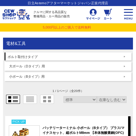
日立Astemoアフターマーケットジャパン正規代理店
クルマに関する高品質な
整備用品・カー用品の販売
5,000円以上のご購入で送料無料
電材&工具
ボルト取付けタイプ
大ポール（Dタイプ）用
小ポール（Bタイプ）用
1 / 1ページ
（全20件）
PICK UP
バッテリーターミナル 小ポール（Bタイプ） プラス/マ
イナスセット、縦ボルトM8mm 【本体無酸素銅(OFC)