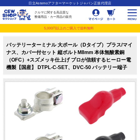
日立Astemoアフターマーケットジャパン正規代理店
クルマに関する高品質な
整備用品・カー用品の販売
5,000円以上のご購入で送料無料
バッテリーターミナル 大ポール（Dタイプ）プラス/マイ
ナス、カバー付セット 縦ボルトM8mm 本体無酸素銅
（OFC）+スズメッキ仕上げ プロが信頼するヒーロー電
機製【国産】 DTPL-C-SET、DVC-50 バッテリー端子