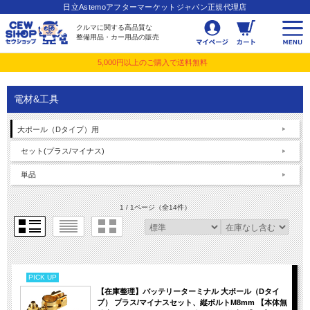
日立Astemoアフターマーケットジャパン正規代理店
クルマに関する高品質な
整備用品・カー用品の販売
5,000円以上のご購入で送料無料
電材&工具
大ポール（Dタイプ）用
セット(プラス/マイナス)
単品
1 / 1ページ
（全14件）
PICK UP
【在庫整理】バッテリーターミナル 大ポール（Dタイ
プ） プラス/マイナスセット、縦ボルトM8mm 【本体無