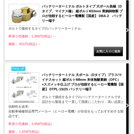
バッテリーターミナル ボルトタイプ 大ポール負極（D
タイプ、マイナス極） 縦ボルトM10mm 黄銅鋳物製 プ
ロが信頼するヒーロー電機製【国産】 DBA-2 バッテ
リー端子
ボルトで接続するタイプのバッテリーターミナル。
希望小売価格：1,386円(税込)
～
価格： 931円(税込)
～
PICK UP
バッテリーターミナル 大ポール（Dタイプ）プラス/マ
イナスセット 縦ボルトM8mm 本体無酸素銅（OFC）
+スズメッキ仕上げ プロが信頼するヒーロー電機製【国
産】 DTPL-1S/2S バッテリー端子
ボルトで接続するタイプのバッテリーターミナルです。
設計から製造まで一貫して国産にこだわり、高い品質と
信頼性を追求。
自動車補修部品専門メーカー（ヒーロー電機）が自信をもっておすすめする製
品です。
希望小売価格：3,058円(税込)
価格： 1,834円(税込)