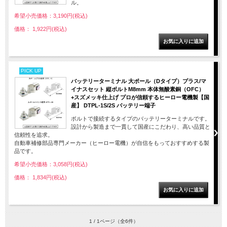
ル。
希望小売価格：3,190円(税込)
価格： 1,922円(税込)
PICK UP
バッテリーターミナル 大ポール（Dタイプ）プラス/マ
イナスセット 縦ボルトM8mm 本体無酸素銅（OFC）
+スズメッキ仕上げ プロが信頼するヒーロー電機製【国
産】 DTPL-1S/2S バッテリー端子
ボルトで接続するタイプのバッテリーターミナルです。
設計から製造まで一貫して国産にこだわり、高い品質と
信頼性を追求。
自動車補修部品専門メーカー（ヒーロー電機）が自信をもっておすすめする製
品です。
希望小売価格：3,058円(税込)
価格： 1,834円(税込)
1 / 1ページ
（全6件）