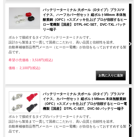
バッテリーターミナル 大ポール（Dタイプ）プラス/マ
イナス、ハーフカバー付セット 縦ボルトM8mm 本体無
酸素銅（OFC）+スズメッキ仕上げ プロが信頼するヒー
ロー電機製【国産】 DTPL-HC-SET、DVC-TXL バッテ
リー端子
ボルトで接続するタイプのバッテリーターミナルです。
設計から製造まで一貫して国産にこだわり、高い品質と信頼性を追求。
自動車補修部品専門メーカー（ヒーロー電機）が自信をもっておすすめする製
品です。
希望小売価格：3,518円(税込)
価格： 2,100円(税込)
バッテリーターミナル 大ポール（Dタイプ）プラス/マ
イナス、カバー付セット 縦ボルトM8mm 本体無酸素銅
（OFC）+スズメッキ仕上げ プロが信頼するヒーロー電
機製【国産】 DTPL-C-SET、DVC-50 バッテリー端子
ボルトで接続するタイプのバッテリーターミナルです。
設計から製造まで一貫して国産にこだわり、高い品質と信頼性を追求。
自動車補修部品専門メーカー（ヒーロー電機）が自信をもっておすすめする製
品です。