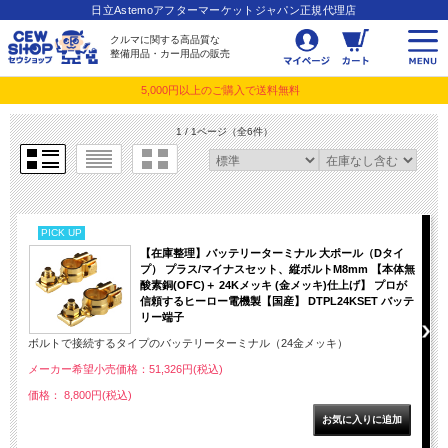
日立Astemoアフターマーケットジャパン正規代理店
クルマに関する高品質な
整備用品・カー用品の販売
5,000円以上のご購入で送料無料
1 / 1ページ
（全6件）
PICK UP
【在庫整理】バッテリーターミナル 大ポール（Dタイ
プ） プラス/マイナスセット、縦ボルトM8mm 【本体無
酸素銅(OFC)＋ 24Kメッキ (金メッキ)仕上げ】 プロが
信頼するヒーロー電機製【国産】 DTPL24KSET バッテ
リー端子
ボルトで接続するタイプのバッテリーターミナル（24金メッキ）
メーカー希望小売価格：51,326円(税込)
価格： 8,800円(税込)